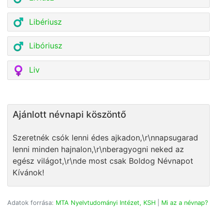
Libériusz
Libóriusz
Liv
Ajánlott névnapi köszöntő
Szeretnék csók lenni édes ajkadon,\r\nnapsugarad
lenni minden hajnalon,\r\nberagyogni neked az
egész világot,\r\nde most csak Boldog Névnapot
Kívánok!
Adatok forrása:
MTA Nyelvtudományi Intézet, KSH
|
Mi az a névnap?