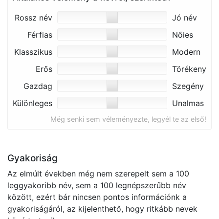
Rossz név
Jó név
Férfias
Nőies
Klasszikus
Modern
Erős
Törékeny
Gazdag
Szegény
Különleges
Unalmas
Még senki sem véleményezte, legyél te az első!
Gyakoriság
Az elmúlt években még nem szerepelt sem a 100
leggyakoribb név, sem a 100 legnépszerűbb név
között, ezért bár nincsen pontos információnk a
gyakoriságáról, az kijelenthető, hogy ritkább nevek