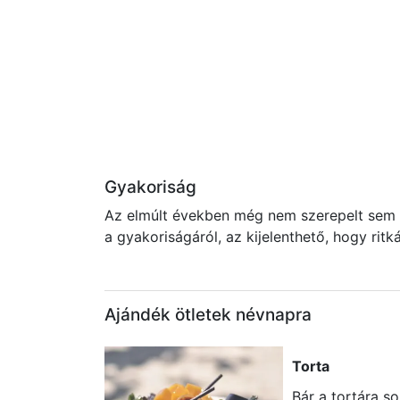
Gyakoriság
Az elmúlt években még nem szerepelt sem a
a gyakoriságáról, az kijelenthető, hogy rit
Ajándék ötletek névnapra
Torta
Bár a tortára s