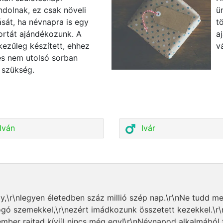
dolnak, ez csak növeli
ü
sát, ha névnapra is egy
t
ortát ajándékozunk. A
a
kezűleg készített, ehhez
v
és nem utolsó sorban
 szükség.
Iván
Ivár
,\r\nlegyen életedben száz millió szép nap.\r\nNe tudd meg
logó szemekkel,\r\nezért imádkozunk összetett kezekkel.\r\
ember rajtad kívül nincs még egy!\r\nNévnapod alkalmából 