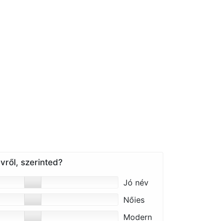
vről, szerinted?
Jó név
Nőies
Modern