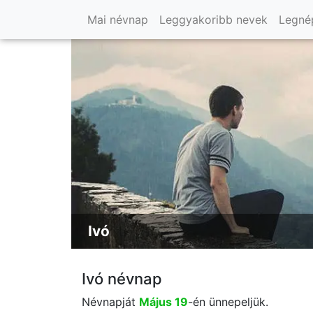
Mai névnap
Leggyakoribb nevek
Legné
Ivó
Ivó névnap
Névnapját
Május 19
-én ünnepeljük.