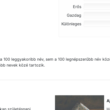
Erős
Gazdag
Különleges
 100 leggyakoribb név, sem a 100 legnépszerűbb név közö
kább nevek közé tartozik.
A
okan születésnapi
H