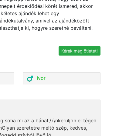
nnepelt érdeklődési körét ismered, akkor
ökéletes ajándék lehet egy
jándékutalvány, amivel az ajándéközött
álaszthatja ki, hogyre szeretné beváltani.
Kérek még ötletet!
Ivor
 soha mi az a bánat,\r\nkerüljön el téged
nOlyan szeretetre méltó szép, kedves,
fogadd szívből jövő jó