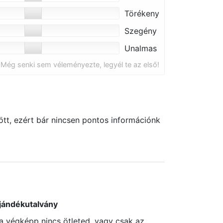
Törékeny
Szegény
Unalmas
Még senki sem véleményezte, legyél te az első!
tt, ezért bár nincsen pontos információnk
jándékutalvány
a végképp nincs ötleted, vagy csak az