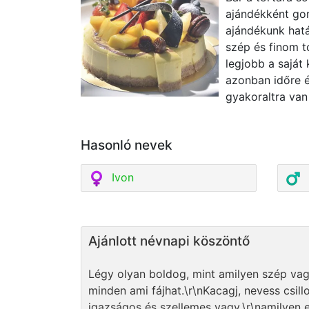
ajándékként gon
ajándékunk hatá
szép és finom t
legjobb a saját 
azonban időre 
gyakoraltra van
Hasonló nevek
Ivon
Ajánlott névnapi köszöntő
Légy olyan boldog, mint amilyen szép vagy
minden ami fájhat.\r\nKacagj, nevess csil
igazságos és szellemes vagy,\r\namilyen 