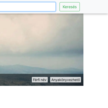
Keresés
Férfi név
Anyakönyvezhető