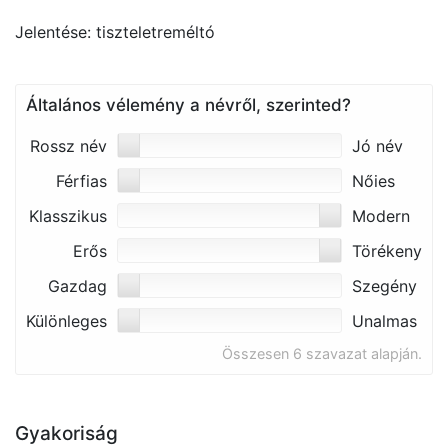
Jelentése: tiszteletreméltó
Általános vélemény a névről, szerinted?
Rossz név
Jó név
Férfias
Nőies
Klasszikus
Modern
Erős
Törékeny
Gazdag
Szegény
Különleges
Unalmas
Összesen 6 szavazat alapján.
Gyakoriság