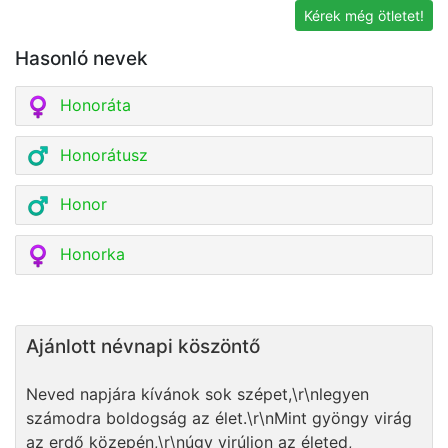
Kérek még ötletet!
Hasonló nevek
Honoráta
Honorátusz
Honor
Honorka
Ajánlott névnapi köszöntő
Neved napjára kívánok sok szépet,\r\nlegyen
számodra boldogság az élet.\r\nMint gyöngy virág
az erdő közepén,\r\núgy virúljon az életed,