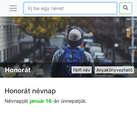
Honorát
Férfi név
Anyakönyvezhető
Honorát névnap
Névnapját
január 16
-án ünnepeljük.