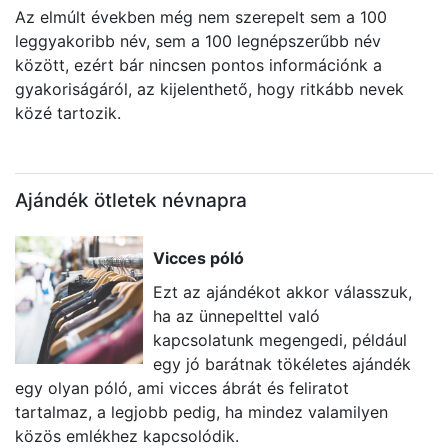
Az elmúlt években még nem szerepelt sem a 100
leggyakoribb név, sem a 100 legnépszerűbb név
között, ezért bár nincsen pontos információnk a
gyakoriságáról, az kijelenthető, hogy ritkább nevek
közé tartozik.
Ajándék ötletek névnapra
Vicces póló
Ezt az ajándékot akkor válasszuk,
ha az ünnepelttel való
kapcsolatunk megengedi, például
egy jó barátnak tökéletes ajándék
egy olyan póló, ami vicces ábrát és feliratot
U
tartalmaz, a legjobb pedig, ha mindez valamilyen
k
közös emlékhez kapcsolódik.
ta