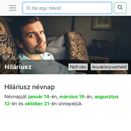
Hiláriusz
Férfi név
Anyakönyvezhető
Hiláriusz névnap
Névnapját
január 14
-én,
március 16
-án,
augusztus
12
-én és
október 21
-én ünnepeljük.