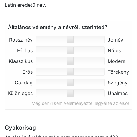
Latin eredetű név.
Általános vélemény a névről, szerinted?
Rossz név
Jó név
Férfias
Nőies
Klasszikus
Modern
Erős
Törékeny
Gazdag
Szegény
Különleges
Unalmas
Még senki sem véleményezte, legyél te az első!
Gyakoriság