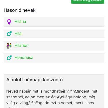
Hasonló nevek
Hilária
Hilár
Hilárion
Honóriusz
Ajánlott névnapi köszöntő
Neved napján mit is mondhatnék?\r\nMindent, mit
szeretnél, adjon meg az ég!\r\nLégy boldog, míg
világ a világ,\r\nFogadd ezt a verset, mert nincs