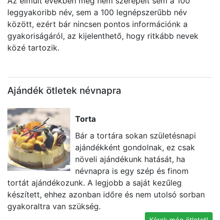
Az elmúlt években még nem szerepelt sem a 100
leggyakoribb név, sem a 100 legnépszerűbb név
között, ezért bár nincsen pontos információnk a
gyakoriságáról, az kijelenthető, hogy ritkább nevek
közé tartozik.
Ajándék ötletek névnapra
Torta
Bár a tortára sokan születésnapi
ajándékként gondolnak, ez csak
növeli ajándékunk hatását, ha
névnapra is egy szép és finom
tortát ajándékozunk. A legjobb a saját kezűleg
a
készített, ehhez azonban időre és nem utolsó sorban
v
gyakoraltra van szükség.
Kérek még ötletet!