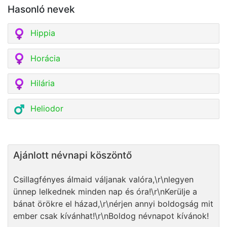
Hasonló nevek
Hippia
Horácia
Hilária
Heliodor
Ajánlott névnapi köszöntő
Csillagfényes álmaid váljanak valóra,\r\nlegyen
ünnep lelkednek minden nap és óra!\r\nKerülje a
bánat örökre el házad,\r\nérjen annyi boldogság mit
ember csak kívánhat!\r\nBoldog névnapot kívánok!