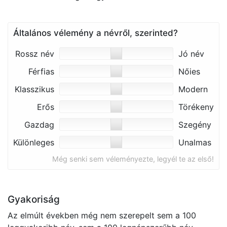
Általános vélemény a névről, szerinted?
Rossz név
Jó név
Férfias
Nőies
Klasszikus
Modern
Erős
Törékeny
Gazdag
Szegény
Különleges
Unalmas
Még senki sem véleményezte, legyél te az első!
Gyakoriság
Az elmúlt években még nem szerepelt sem a 100