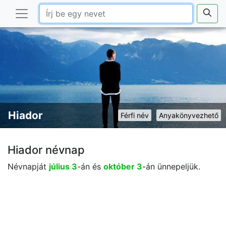
Hiador
Férfi név
Anyakönyvezhető
Hiador névnap
Névnapját
július 3
-án és
október 3
-án ünnepeljük.