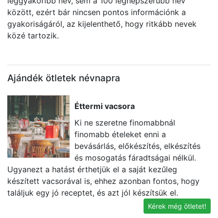
leggyakoribb név, sem a 100 legnépszerűbb név
között, ezért bár nincsen pontos információnk a
gyakoriságáról, az kijelenthető, hogy ritkább nevek
közé tartozik.
Ajándék ötletek névnapra
Éttermi vacsora
Ki ne szeretne finomabbnál
finomabb ételeket enni a
bevásárlás, előkészítés, elkészítés
és mosogatás fáradtságai nélkül.
Ugyanezt a hatást érthetjük el a saját kezűleg
a
készített vacsorával is, ehhez azonban fontos, hogy
be
találjuk egy jó receptet, és azt jól készítsük el.
Kérek még ötletet!