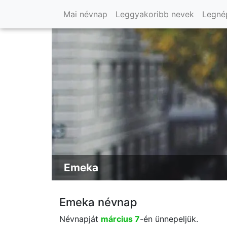
Mai névnap
Leggyakoribb nevek
Legné
Emeka
Emeka névnap
Névnapját
március 7
-én ünnepeljük.