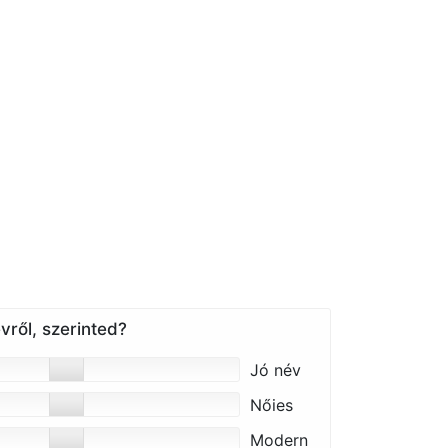
vről, szerinted?
Jó név
Nőies
Modern