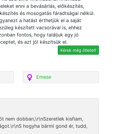
teleket enni a bevásárlás, előkészítés,
lkészítés és mosogatás fáradtságai nélkül.
gyanezt a hatást érthetjük el a saját
ezűleg készített vacsorával is, ehhez
zonban fontos, hogy találjuk egy jó
eceptet, és azt jól készítsük el.
Kérek még ötletet!
Emese
ót nem dobban,\r\nSzeretlek kisfiam,
ágot.\r\nS hogyha bármi gond ér, tudd,