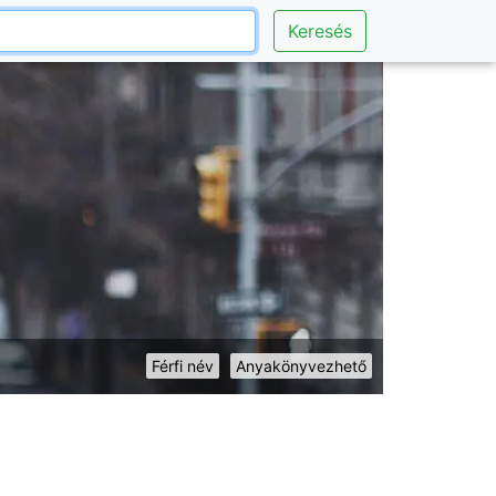
Keresés
Férfi név
Anyakönyvezhető