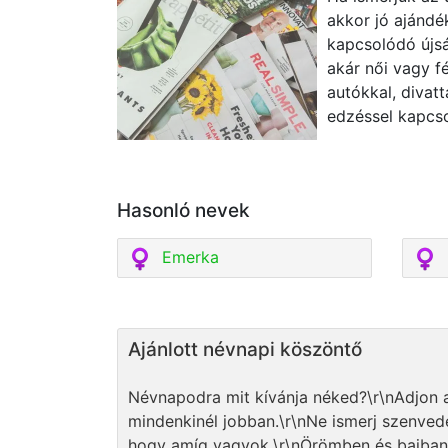
akkor jó ajándé
kapcsolódó újsá
akár női vagy fé
autókkal, divatt
edzéssel kapcso
Hasonló nevek
Emerka
Ajánlott névnapi köszöntő
Névnapodra mit kívánja néked?\r\nAdjon a
mindenkinél jobban.\r\nNe ismerj szenvedé
hogy amíg vagyok,\r\nÖrömben és bajban é