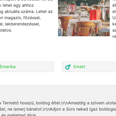
k lehet egy ahhoz
é
g aktuális száma. Lehet az
e
ri magazin, főzéssel,
U
al, lakberendezéssel,
k
latos.
a
r
Emerika
Emett
 Termető hosszú, boldog éltet.\r\nAmeddig a szívem utols
st, ne ismerj bánatot.\r\nAdjon a Sors neked igaz boldogs
n melletted állok.