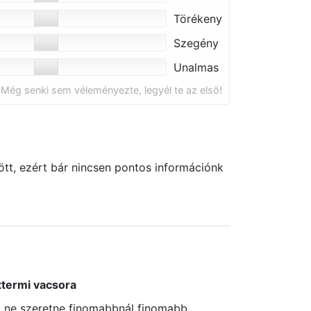
Törékeny
Szegény
Unalmas
Még senki sem véleményezte, legyél te az első!
tt, ezért bár nincsen pontos információnk
ttermi vacsora
i ne szeretne finomabbnál finomabb