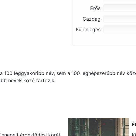
Erős
Gazdag
Különleges
 100 leggyakoribb név, sem a 100 legnépszerűbb név közö
kább nevek közé tartozik.
É
ünnepelt érdeklődési körét,
K