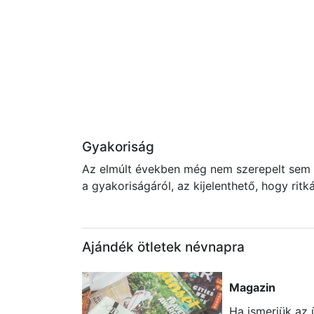
Gyakoriság
Az elmúlt években még nem szerepelt sem a
a gyakoriságáról, az kijelenthető, hogy rit
Ajándék ötletek névnapra
Magazin
Ha ismerjük az 