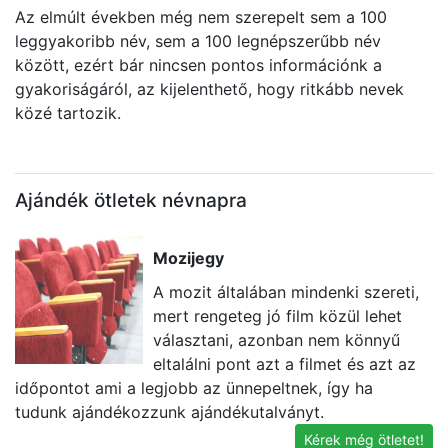
Az elmúlt években még nem szerepelt sem a 100
leggyakoribb név, sem a 100 legnépszerűbb név
között, ezért bár nincsen pontos információnk a
gyakoriságáról, az kijelenthető, hogy ritkább nevek
közé tartozik.
Ajándék ötletek névnapra
Mozijegy
A mozit általában mindenki szereti,
mert rengeteg jó film közül lehet
választani, azonban nem könnyű
eltalálni pont azt a filmet és azt az
időpontot ami a legjobb az ünnepeltnek, így ha
e
tudunk ajándékozzunk ajándékutalványt.
id
Kérek még ötletet!