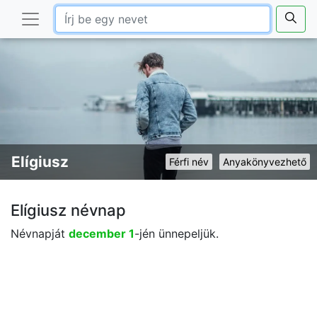
Elígiusz
Férfi név
Anyakönyvezhető
Elígiusz névnap
Névnapját
december 1
-jén ünnepeljük.