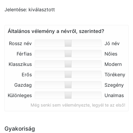
Jelentése: kiválasztott
Általános vélemény a névről, szerinted?
Rossz név
Jó név
Férfias
Nőies
Klasszikus
Modern
Erős
Törékeny
Gazdag
Szegény
Különleges
Unalmas
Még senki sem véleményezte, legyél te az első!
Gyakoriság