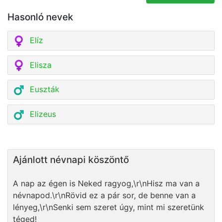
Hasonló nevek
Elíz
Elisza
Euszták
Elizeus
Ajánlott névnapi köszöntő
A nap az égen is Neked ragyog,\r\nHisz ma van a
névnapod.\r\nRövid ez a pár sor, de benne van a
lényeg,\r\nSenki sem szeret úgy, mint mi szeretünk
téged!