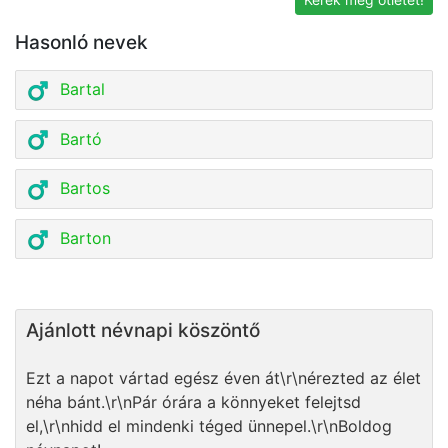
Hasonló nevek
Bartal
Bartó
Bartos
Barton
Ajánlott névnapi köszöntő
Ezt a napot vártad egész éven át\r\nérezted az élet
néha bánt.\r\nPár órára a könnyeket felejtsd
el,\r\nhidd el mindenki téged ünnepel.\r\nBoldog