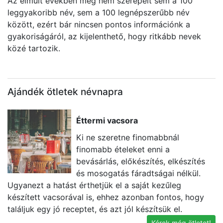
Az elmúlt években még nem szerepelt sem a 100
leggyakoribb név, sem a 100 legnépszerűbb név
között, ezért bár nincsen pontos információnk a
gyakoriságáról, az kijelenthető, hogy ritkább nevek
közé tartozik.
Ajándék ötletek névnapra
Éttermi vacsora
Ki ne szeretne finomabbnál
finomabb ételeket enni a
bevásárlás, előkészítés, elkészítés
és mosogatás fáradtságai nélkül.
Ugyanezt a hatást érthetjük el a saját kezűleg
eg
készített vacsorával is, ehhez azonban fontos, hogy
t
találjuk egy jó receptet, és azt jól készítsük el.
k
Kérek még ötletet!