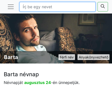
Barta
Férfi név
Anyakönyvezhető
Barta névnap
Névnapját
augusztus 24
-én ünnepeljük.