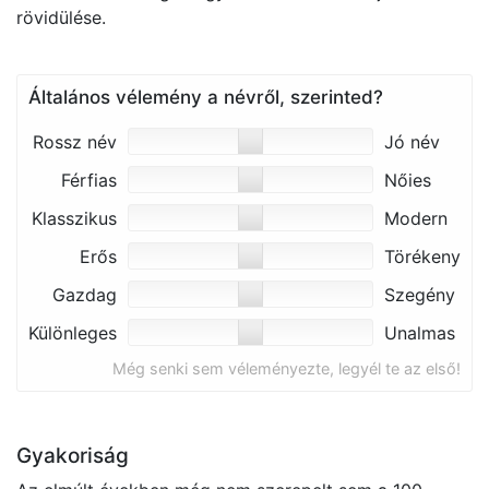
rövidülése.
Általános vélemény a névről, szerinted?
Rossz név
Jó név
Férfias
Nőies
Klasszikus
Modern
Erős
Törékeny
Gazdag
Szegény
Különleges
Unalmas
Még senki sem véleményezte, legyél te az első!
Gyakoriság