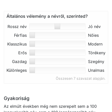
Általános vélemény a névről, szerinted?
Rossz név
Jó név
Férfias
Nőies
Klasszikus
Modern
Erős
Törékeny
Gazdag
Szegény
Különleges
Unalmas
Összesen 7 szavazat alapján.
Gyakoriság
Az elmúlt években még nem szerepelt sem a 100