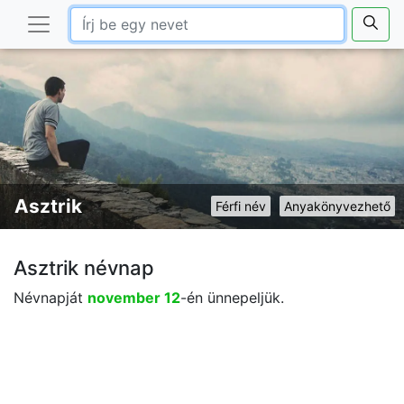
Asztrik
Férfi név
Anyakönyvezhető
Asztrik névnap
Névnapját
november 12
-én ünnepeljük.