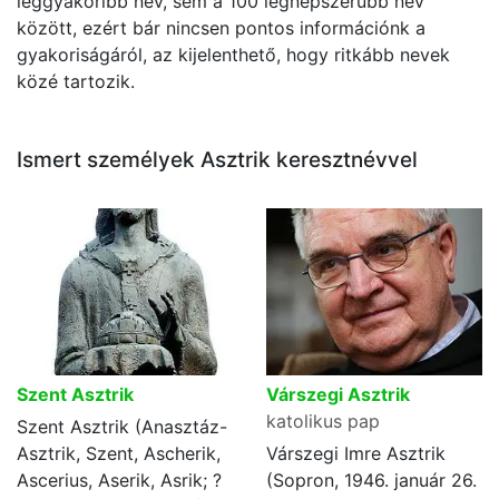
leggyakoribb név, sem a 100 legnépszerűbb név
között, ezért bár nincsen pontos információnk a
gyakoriságáról, az kijelenthető, hogy ritkább nevek
közé tartozik.
Ismert személyek Asztrik keresztnévvel
Szent Asztrik
Várszegi Asztrik
katolikus pap
Szent Asztrik (Anasztáz-
Asztrik, Szent, Ascherik,
Várszegi Imre Asztrik
Ascerius, Aserik, Asrik; ?
(Sopron, 1946. január 26.