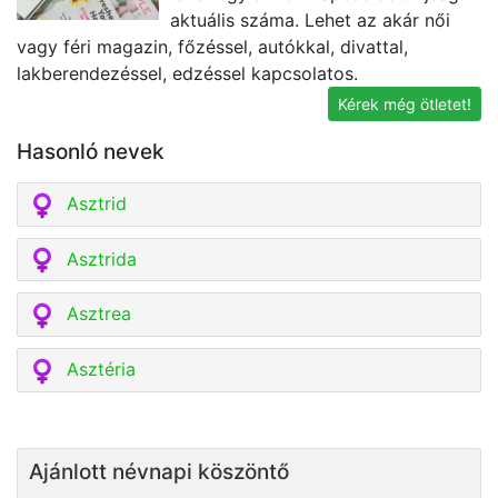
aktuális száma. Lehet az akár női
vagy féri magazin, főzéssel, autókkal, divattal,
il
lakberendezéssel, edzéssel kapcsolatos.
k
Kérek még ötletet!
Hasonló nevek
Asztrid
Asztrida
Asztrea
Asztéria
Ajánlott névnapi köszöntő