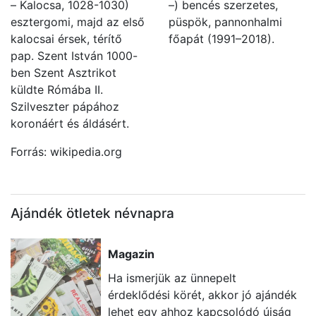
– Kalocsa, 1028-1030)
–) bencés szerzetes,
esztergomi, majd az első
püspök, pannonhalmi
kalocsai érsek, térítő
főapát (1991–2018).
pap. Szent István 1000-
ben Szent Asztrikot
küldte Rómába II.
Szilveszter pápához
koronáért és áldásért.
Forrás: wikipedia.org
Ajándék ötletek névnapra
Magazin
Ha ismerjük az ünnepelt
érdeklődési körét, akkor jó ajándék
lehet egy ahhoz kapcsolódó újság