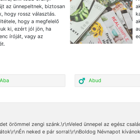
jt az ünnepeltnek, biztosan
a
, hogy rossz választás.
k
ltétele, hogy a megfelelő
a
k ki, ezért jól jön, ha
a
enc íróját, vagy az
e
ét.
Aba
Abud
vedet örömmel zengi szánk.\r\nVeled ünnepel az egész csa
átok\r\nÉn neked e pár sorral:\r\nBoldog Névnapot kívánok