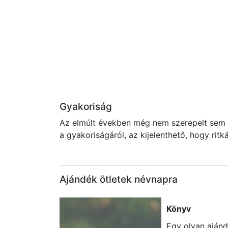
Gyakoriság
Az elmúlt években még nem szerepelt sem a
a gyakoriságáról, az kijelenthető, hogy rit
Ajándék ötletek névnapra
Könyv
Egy olyan ajánd