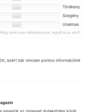
Törékeny
Szegény
Unalmas
Még senki sem véleményezte, legyél te az első!
tt, ezért bár nincsen pontos információnk
agazin
a ismerjük az ünnepelt érdeklődési körét,