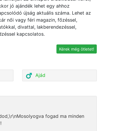
kkor jó ajándék lehet egy ahhoz
apcsolódó újság aktuális száma. Lehet az
kár női vagy féri magazin, főzéssel,
utókkal, divattal, lakberendezéssel,
dzéssel kapcsolatos.
Kérek még ötletet!
Ajád
ládod,\r\nMosolyogva fogad ma minden
!