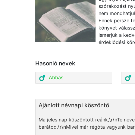
szórakozást nyú
nem mondhatjuk
Ennek persze fe
könyvet válasszu
ismerjük a kedv
érdeklődési kör
Hasonló nevek
Abbás
Ajánlott névnapi köszöntő
Ma jeles nap köszöntött reánk,\r\nTe ne
barátod.\r\nMivel már régóta vagyunk bar