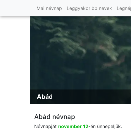
Mai névnap
Leggyakoribb nevek
Legné
Abád
Abád névnap
Névnapját
november 12
-én ünnepeljük.