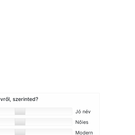
vről, szerinted?
Jó név
Nőies
Modern