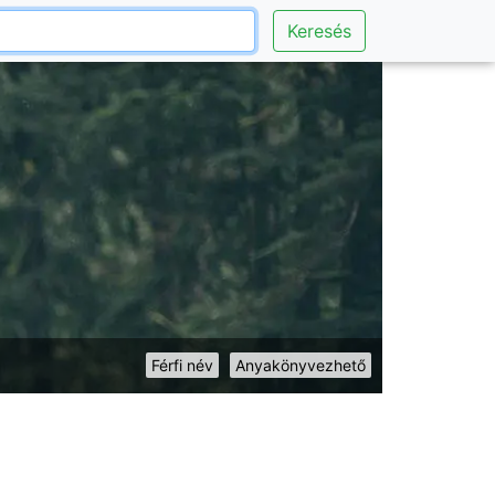
Keresés
Férfi név
Anyakönyvezhető