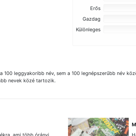
Erős
Gazdag
Különleges
 100 leggyakoribb név, sem a 100 legnépszerűbb név közö
kább nevek közé tartozik.
M
ékra, ami több órányi
H