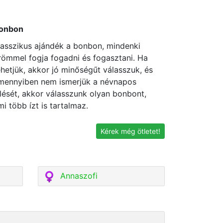
onbon
lasszikus ajándék a bonbon, mindenki
römmel fogja fogadni és fogasztani. Ha
ehetjük, akkor jó minőségűt válasszuk, és
mennyiben nem ismerjük a névnapos
zlését, akkor válasszunk olyan bonbont,
mi több ízt is tartalmaz.
Kérek még ötletet!
Annaszofi