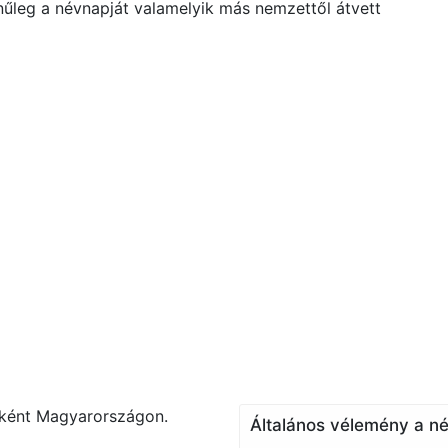
nűleg a névnapját valamelyik más nemzettől átvett
vként Magyarországon.
Általános vélemény a né