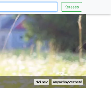
Keresés
Női név
Anyakönyvezhető