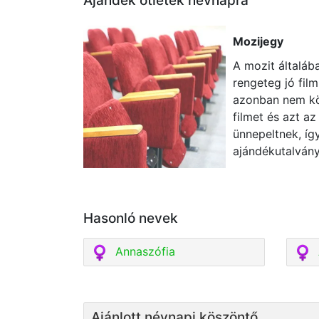
Ajándék ötletek névnapra
Mozijegy
A mozit általáb
rengeteg jó film
azonban nem kön
filmet és azt a
ünnepeltnek, í
ajándékutalvány
Hasonló nevek
Annaszófia
Ajánlott névnapi köszöntő