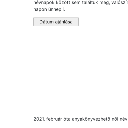
névnapok között sem találtuk meg, valószí
napon ünnepli.
Dátum ajánlása
2021. február óta anyakönyvezhető női né