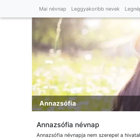
Mai névnap
Leggyakoribb nevek
Legné
Annazsófia
Annazsófia névnap
Annazsófia névnapja nem szerepel a hivatal