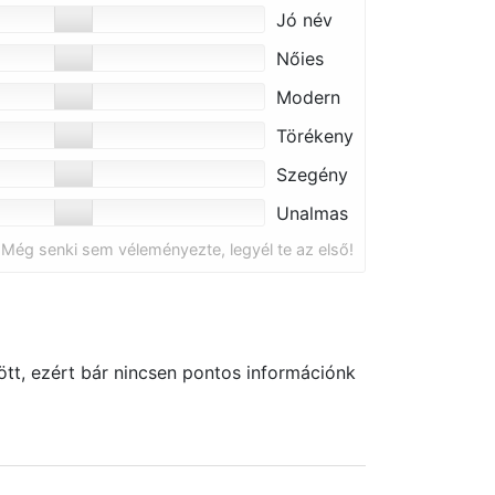
Jó név
Nőies
Modern
Törékeny
Szegény
Unalmas
Még senki sem véleményezte, legyél te az első!
tt, ezért bár nincsen pontos információnk