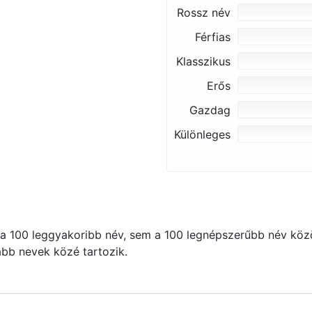
Rossz név
Férfias
Klasszikus
Erős
Gazdag
Különleges
 100 leggyakoribb név, sem a 100 legnépszerűbb név közö
kább nevek közé tartozik.