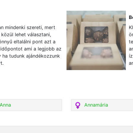
B
an mindenki szereti, mert
K
 közül lehet választani,
ö
nyű eltalálni pont azt a
t
z időpontot ami a legjobb az
a
gy ha tudunk ajándékozzunk
í
t.
a
Anna
Annamária