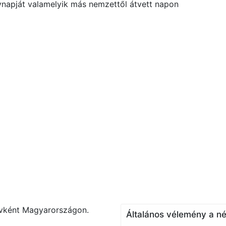
vnapját valamelyik más nemzettől átvett napon
évként Magyarországon.
Általános vélemény a né