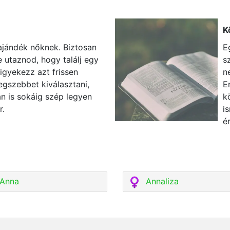
K
ajándék nőknek. Biztosan
E
 utaznod, hogy találj egy
s
 igyekezz azt frissen
n
legszebbet kiválasztani,
E
n is sokáig szép legyen
k
r.
i
é
Anna
Annaliza