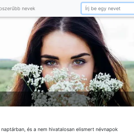
pszerűbb nevek
 naptárban, és a nem hivatalosan elismert névnapok