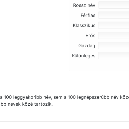
Rossz név
Férfias
Klasszikus
Erős
Gazdag
Különleges
 100 leggyakoribb név, sem a 100 legnépszerűbb név közö
kább nevek közé tartozik.