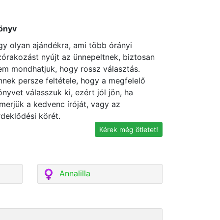
önyv
gy olyan ajándékra, ami több órányi
zórakozást nyújt az ünnepeltnek, biztosan
em mondhatjuk, hogy rossz választás.
nnek persze feltétele, hogy a megfelelő
önyvet válasszuk ki, ezért jól jön, ha
smerjük a kedvenc íróját, vagy az
rdeklődési körét.
Kérek még ötletet!
Annalilla