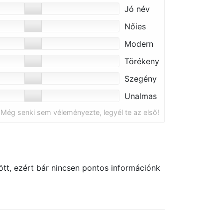
Jó név
Nőies
Modern
Törékeny
Szegény
Unalmas
Még senki sem véleményezte, legyél te az első!
tt, ezért bár nincsen pontos információnk