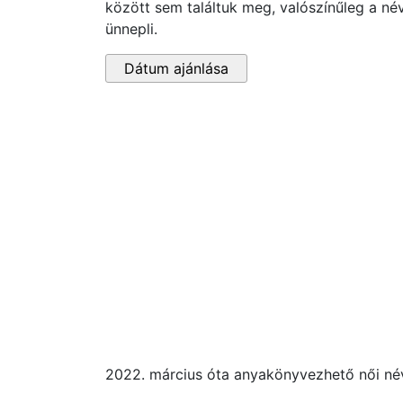
között sem találtuk meg, valószínűleg a né
ünnepli.
Dátum ajánlása
2022. március óta anyakönyvezhető női n