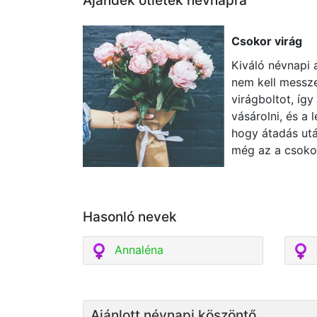
Ajándék ötletek névnapra
Csokor virág
Kiváló névnapi 
nem kell messze
virágboltot, így
vásárolni, és a 
hogy átadás utá
még az a csoko
Hasonló nevek
Annaléna
Ajánlott névnapi köszöntő