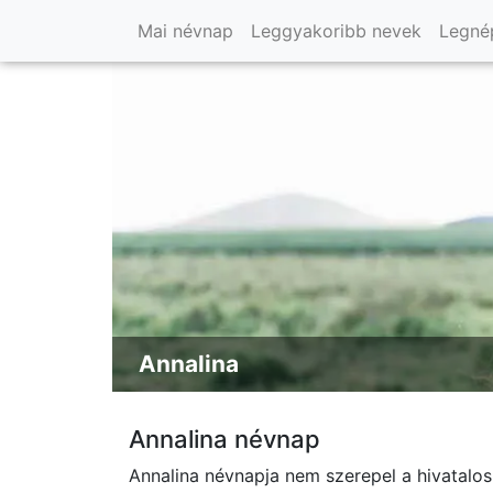
Mai névnap
Leggyakoribb nevek
Legné
Annalina
Annalina névnap
Annalina névnapja nem szerepel a hivatalos