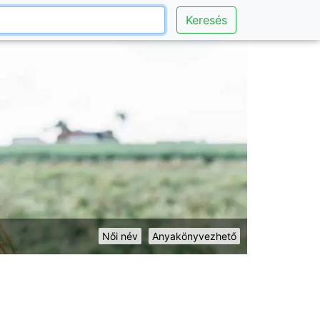
Keresés
Női név
Anyakönyvezhető