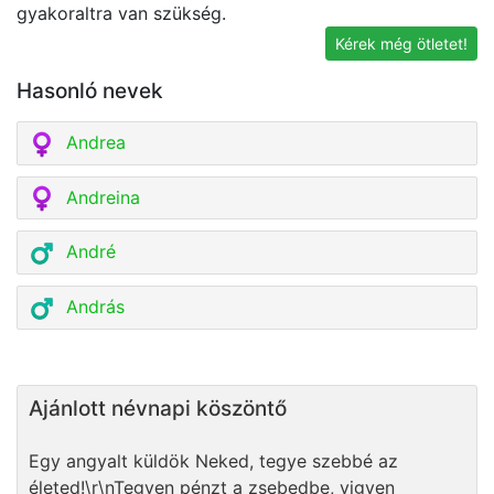
gyakoraltra van szükség.
Kérek még ötletet!
Hasonló nevek
Andrea
Andreina
André
András
Ajánlott névnapi köszöntő
Egy angyalt küldök Neked, tegye szebbé az
életed!\r\nTegyen pénzt a zsebedbe, vigyen