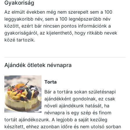
Gyakoriság
Az elmúlt években még nem szerepelt sem a 100
leggyakoribb név, sem a 100 legnépszerűbb név
között, ezért bár nincsen pontos információnk a
gyakoriságáról, az kijelenthető, hogy ritkább nevek
közé tartozik.
Ajándék ötletek névnapra
Torta
Bár a tortára sokan születésnapi
ajándékként gondolnak, ez csak
növeli ajándékunk hatását, ha
névnapra is egy szép és finom
tortát ajándékozunk. A legjobb a saját kezűleg
il
készített, ehhez azonban időre és nem utolsó sorban
k