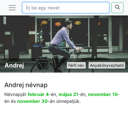
Andrej
Férfi név
Anyakönyvezhető
Andrej névnap
Névnapját
február 4
-én,
május 21
-én,
november 10
-
én és
november 30
-án ünnepeljük.