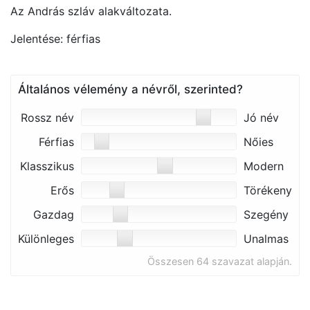
Az András szláv alakváltozata.
Jelentése: férfias
Általános vélemény a névről, szerinted?
Rossz név
Jó név
Férfias
Nőies
Klasszikus
Modern
Erős
Törékeny
Gazdag
Szegény
Különleges
Unalmas
Összesen 64 szavazat alapján.