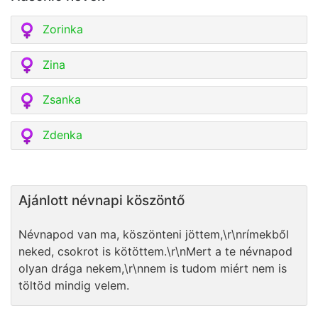
Zorinka
Zina
Zsanka
Zdenka
Ajánlott névnapi köszöntő
Névnapod van ma, köszönteni jöttem,\r\nrímekből
neked, csokrot is kötöttem.\r\nMert a te névnapod
olyan drága nekem,\r\nnem is tudom miért nem is
töltöd mindig velem.