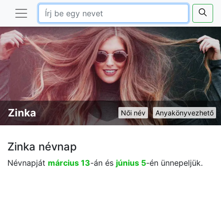
Zinka
Női név
Anyakönyvezhető
Zinka névnap
Névnapját
március 13
-án és
június 5
-én ünnepeljük.