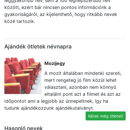
leggyakoribb név, sem a 100 legnépszerűbb név
között, ezért bár nincsen pontos információnk a
gyakoriságáról, az kijelenthető, hogy ritkább nevek
közé tartozik.
Ajándék ötletek névnapra
Mozijegy
A mozit általában mindenki szereti,
mert rengeteg jó film közül lehet
választani, azonban nem könnyű
eltalálni pont azt a filmet és azt az
időpontot ami a legjobb az ünnepeltnek, így ha
va
tudunk ajándékozzunk ajándékutalványt.
l
Kérek még ötletet!
Hasonló nevek