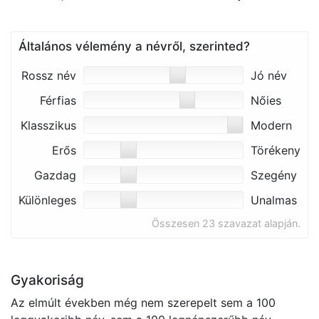
Általános vélemény a névről, szerinted?
Rossz név
Jó név
Férfias
Nőies
Klasszikus
Modern
Erős
Törékeny
Gazdag
Szegény
Különleges
Unalmas
Összesen 23 szavazat alapján.
Gyakoriság
Az elmúlt években még nem szerepelt sem a 100