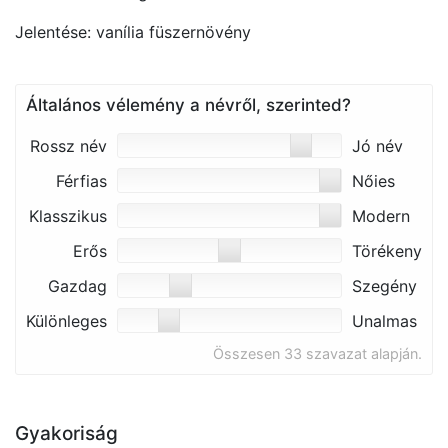
Jelentése: vanília füszernövény
Általános vélemény a névről, szerinted?
Rossz név
Jó név
Férfias
Nőies
Klasszikus
Modern
Erős
Törékeny
Gazdag
Szegény
Különleges
Unalmas
Összesen 33 szavazat alapján.
Gyakoriság