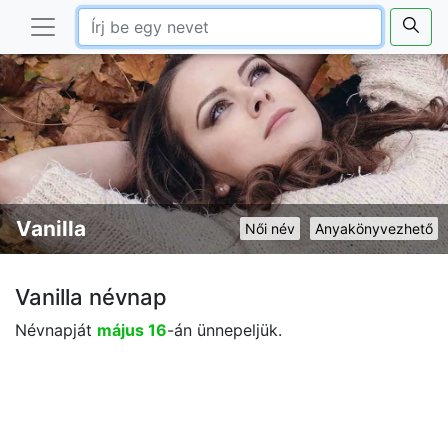
Vanilla
Női név
Anyakönyvezhető
Vanilla névnap
Névnapját
május 16
-án ünnepeljük.