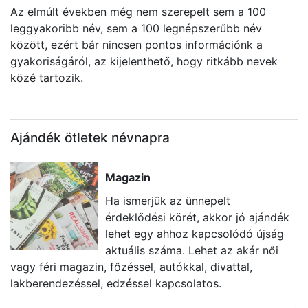
Az elmúlt években még nem szerepelt sem a 100
leggyakoribb név, sem a 100 legnépszerűbb név
között, ezért bár nincsen pontos információnk a
gyakoriságáról, az kijelenthető, hogy ritkább nevek
közé tartozik.
Ajándék ötletek névnapra
Magazin
Ha ismerjük az ünnepelt
érdeklődési körét, akkor jó ajándék
lehet egy ahhoz kapcsolódó újság
aktuális száma. Lehet az akár női
vagy féri magazin, főzéssel, autókkal, divattal,
U
lakberendezéssel, edzéssel kapcsolatos.
k
ta