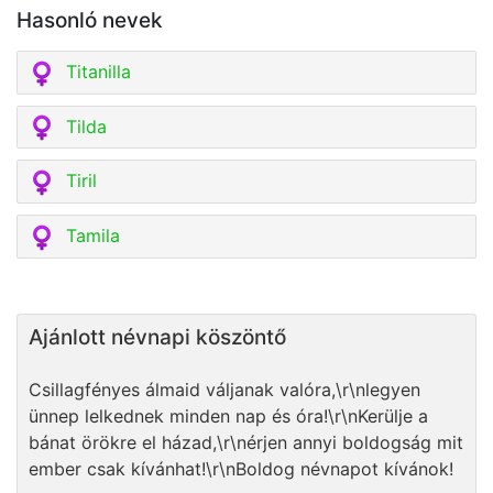
Hasonló nevek
Titanilla
Tilda
Tiril
Tamila
Ajánlott névnapi köszöntő
Csillagfényes álmaid váljanak valóra,\r\nlegyen
ünnep lelkednek minden nap és óra!\r\nKerülje a
bánat örökre el házad,\r\nérjen annyi boldogság mit
ember csak kívánhat!\r\nBoldog névnapot kívánok!