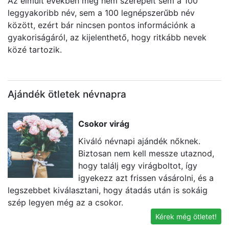
Az elmúlt években még nem szerepelt sem a 100
leggyakoribb név, sem a 100 legnépszerűbb név
között, ezért bár nincsen pontos információnk a
gyakoriságáról, az kijelenthető, hogy ritkább nevek
közé tartozik.
Ajándék ötletek névnapra
Csokor virág
Kiváló névnapi ajándék nőknek.
Biztosan nem kell messze utaznod,
hogy találj egy virágboltot, így
igyekezz azt frissen vásárolni, és a
legszebbet kiválasztani, hogy átadás után is sokáig
va
szép legyen még az a csokor.
l
Kérek még ötletet!