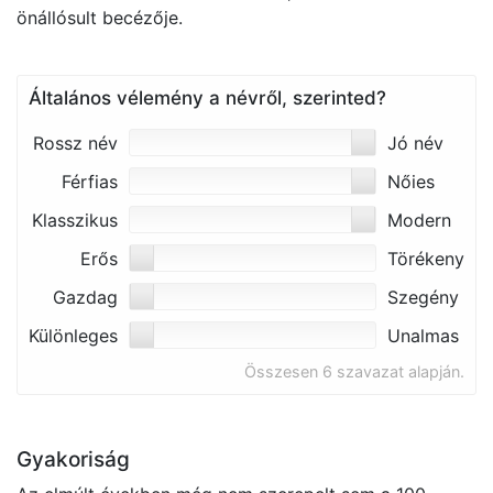
önállósult becézője.
Általános vélemény a névről, szerinted?
Rossz név
Jó név
Férfias
Nőies
Klasszikus
Modern
Erős
Törékeny
Gazdag
Szegény
Különleges
Unalmas
Összesen 6 szavazat alapján.
Gyakoriság