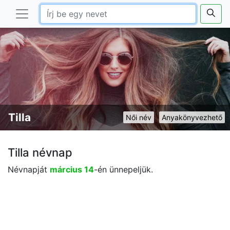
Tilla
Női név
Anyakönyvezhető
Tilla névnap
Névnapját
március 14
-én ünnepeljük.