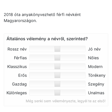
2018 óta anyakönyvezhető férfi névként
Magyarországon.
Általános vélemény a névről, szerinted?
Rossz név
Jó név
Férfias
Nőies
Klasszikus
Modern
Erős
Törékeny
Gazdag
Szegény
Különleges
Unalmas
Még senki sem véleményezte, legyél te az első!