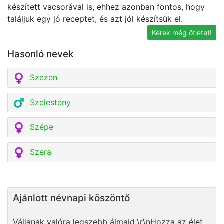
készített vacsorával is, ehhez azonban fontos, hogy
né
találjuk egy jó receptet, és azt jól készítsük el.
v
Kérek még ötletet!
Hasonló nevek
Szezen
Szelestény
Szépe
Szera
Ajánlott névnapi köszöntő
Váljanak valóra legszebb álmaid,\r\nHozza az élet