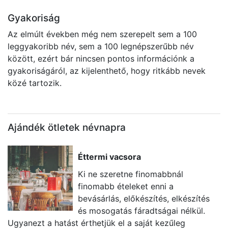
Gyakoriság
Az elmúlt években még nem szerepelt sem a 100
leggyakoribb név, sem a 100 legnépszerűbb név
között, ezért bár nincsen pontos információnk a
gyakoriságáról, az kijelenthető, hogy ritkább nevek
közé tartozik.
Ajándék ötletek névnapra
Éttermi vacsora
Ki ne szeretne finomabbnál
finomabb ételeket enni a
bevásárlás, előkészítés, elkészítés
és mosogatás fáradtságai nélkül.
Ugyanezt a hatást érthetjük el a saját kezűleg
k