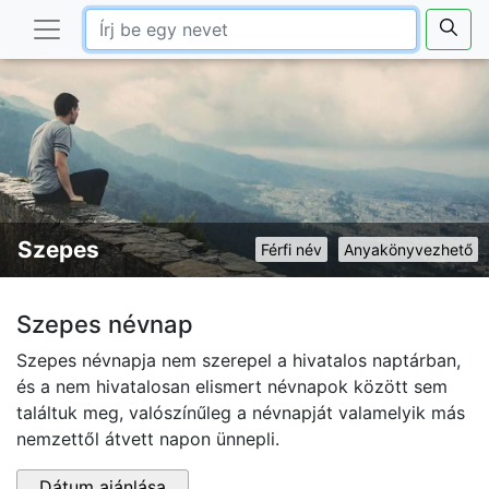
Szepes
Férfi név
Anyakönyvezhető
Szepes névnap
Szepes névnapja nem szerepel a hivatalos naptárban,
és a nem hivatalosan elismert névnapok között sem
találtuk meg, valószínűleg a névnapját valamelyik más
nemzettől átvett napon ünnepli.
Dátum ajánlása