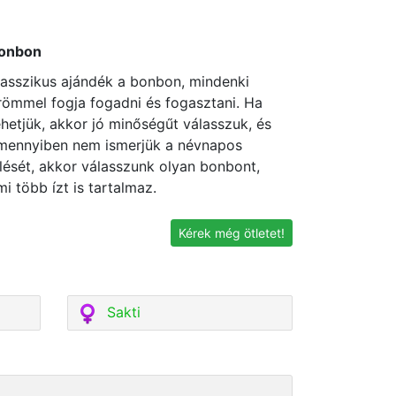
onbon
lasszikus ajándék a bonbon, mindenki
römmel fogja fogadni és fogasztani. Ha
ehetjük, akkor jó minőségűt válasszuk, és
mennyiben nem ismerjük a névnapos
zlését, akkor válasszunk olyan bonbont,
mi több ízt is tartalmaz.
Kérek még ötletet!
Sakti