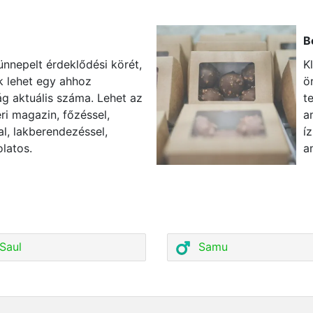
B
ünnepelt érdeklődési körét,
K
k lehet egy ahhoz
ö
g aktuális száma. Lehet az
t
ri magazin, főzéssel,
a
al, lakberendezéssel,
í
latos.
a
Saul
Samu