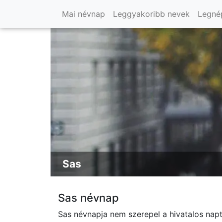
Mai névnap
Leggyakoribb nevek
Legné
Sas
Sas névnap
Sas névnapja nem szerepel a hivatalos nap