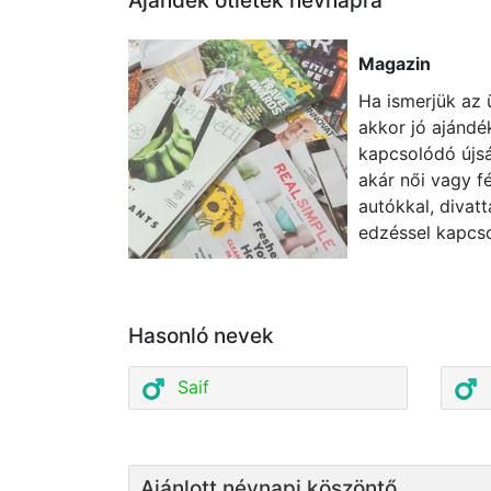
Ajándék ötletek névnapra
Magazin
Ha ismerjük az 
akkor jó ajándé
kapcsolódó újsá
akár női vagy fé
autókkal, divatt
edzéssel kapcso
Hasonló nevek
Saif
Ajánlott névnapi köszöntő