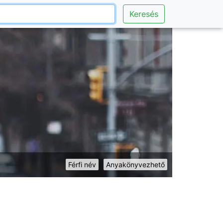
Keresés
Férfi név
Anyakönyvezhető