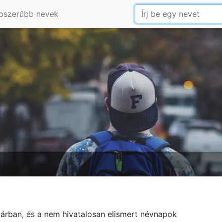
pszerűbb nevek
tárban, és a nem hivatalosan elismert névnapok