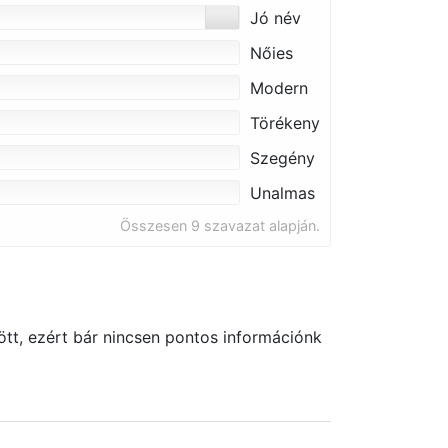
Jó név
Nőies
Modern
Törékeny
Szegény
Unalmas
Összesen 9 szavazat alapján.
tt, ezért bár nincsen pontos információnk