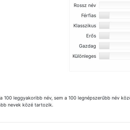
Rossz név
Férfias
Klasszikus
Erős
Gazdag
Különleges
 100 leggyakoribb név, sem a 100 legnépszerűbb név közö
kább nevek közé tartozik.