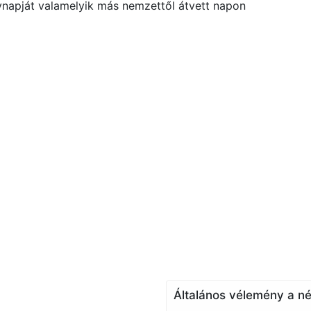
vnapját valamelyik más nemzettől átvett napon
Általános vélemény a né