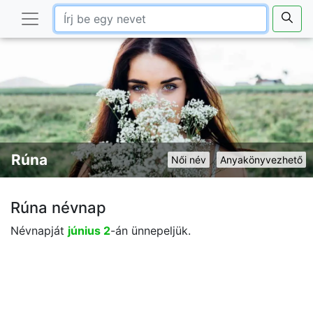
Rúna
Női név
Anyakönyvezhető
Rúna névnap
Névnapját
június 2
-án ünnepeljük.