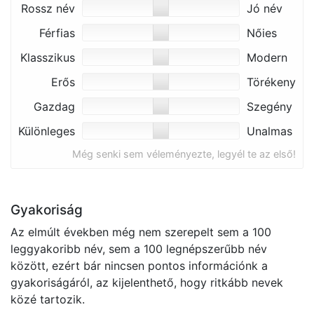
Rossz név
Jó név
Férfias
Nőies
Klasszikus
Modern
Erős
Törékeny
Gazdag
Szegény
Különleges
Unalmas
Még senki sem véleményezte, legyél te az első!
Gyakoriság
Az elmúlt években még nem szerepelt sem a 100
leggyakoribb név, sem a 100 legnépszerűbb név
között, ezért bár nincsen pontos információnk a
gyakoriságáról, az kijelenthető, hogy ritkább nevek
közé tartozik.