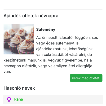
Ajándék ötletek névnapra
Sütemény
Az ünnepelt ízlésétől függően, sós
vagy édes süteményt is
ajándékozhatunk, lehetőségünk
van cukrászdából vásárolni, de
készíthetünk magunk is. Vegyük figyelembe, ha a
e
névnapos diétázik, vagy valamilyen étel allergiája
id
van.
Kérek még ötletet!
Hasonló nevek
Rana