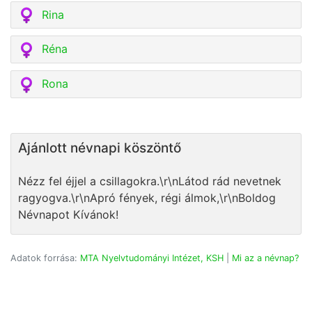
Rina
Réna
Rona
Ajánlott névnapi köszöntő
Nézz fel éjjel a csillagokra.\r\nLátod rád nevetnek
ragyogva.\r\nApró fények, régi álmok,\r\nBoldog
Névnapot Kívánok!
Adatok forrása:
MTA Nyelvtudományi Intézet, KSH
|
Mi az a névnap?