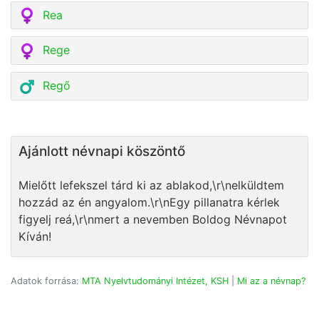
Rea
Rege
Regő
Ajánlott névnapi köszöntő
Mielőtt lefekszel tárd ki az ablakod,\r\nelküldtem
hozzád az én angyalom.\r\nEgy pillanatra kérlek
figyelj reá,\r\nmert a nevemben Boldog Névnapot
Kíván!
Adatok forrása:
MTA Nyelvtudományi Intézet, KSH
|
Mi az a névnap?