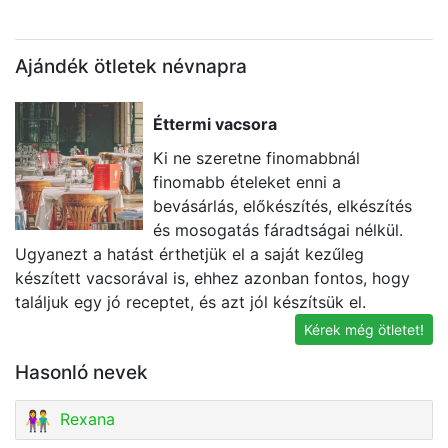
Ajándék ötletek névnapra
Éttermi vacsora
Ki ne szeretne finomabbnál
finomabb ételeket enni a
bevásárlás, előkészítés, elkészítés
és mosogatás fáradtságai nélkül.
Ugyanezt a hatást érthetjük el a saját kezűleg
k
készített vacsorával is, ehhez azonban fontos, hogy
né
találjuk egy jó receptet, és azt jól készítsük el.
v
Kérek még ötletet!
Hasonló nevek
Rexana