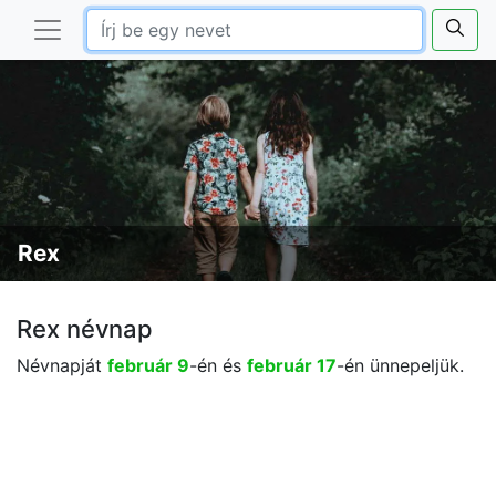
Rex
Rex névnap
Névnapját
február 9
-én és
február 17
-én ünnepeljük.