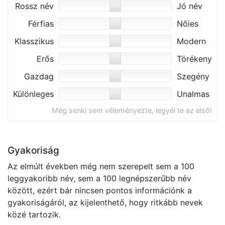
Rossz név
Jó név
Férfias
Nőies
Klasszikus
Modern
Erős
Törékeny
Gazdag
Szegény
Különleges
Unalmas
Még senki sem véleményezte, legyél te az első!
Gyakoriság
Az elmúlt években még nem szerepelt sem a 100
leggyakoribb név, sem a 100 legnépszerűbb név
között, ezért bár nincsen pontos információnk a
gyakoriságáról, az kijelenthető, hogy ritkább nevek
közé tartozik.