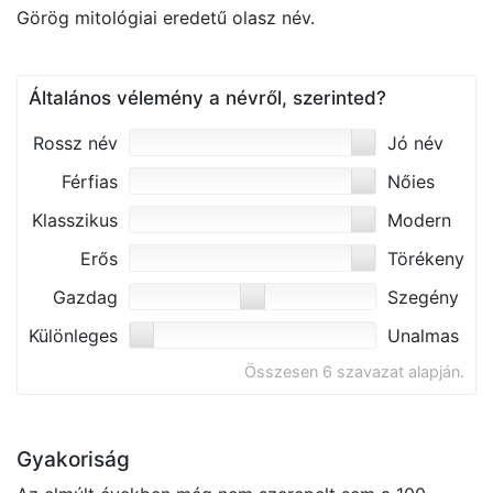
Görög mitológiai eredetű olasz név.
Általános vélemény a névről, szerinted?
Rossz név
Jó név
Férfias
Nőies
Klasszikus
Modern
Erős
Törékeny
Gazdag
Szegény
Különleges
Unalmas
Összesen 6 szavazat alapján.
Gyakoriság