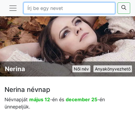
Nerina
Női név
Anyakönyvezhető
Nerina névnap
Névnapját
május 12
-én és
december 25
-én
ünnepeljük.