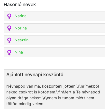
Hasonló nevek
Narina
Norina
Neszrin
Nina
Ajánlott névnapi köszöntő
Névnapod van ma, köszönteni jöttem,\r\nrímekből
neked csokrot is kötöttem.\r\nMert a Te névnapod
olyan drága nekem,\r\nnem is tudom miért nem
töltöd mindig velem.