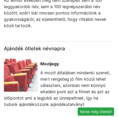
Az elmúlt években még nem szerepelt sem a 100
leggyakoribb név, sem a 100 legnépszerűbb név
között, ezért bár nincsen pontos információnk a
gyakoriságáról, az kijelenthető, hogy ritkább nevek
közé tartozik.
Ajándék ötletek névnapra
Mozijegy
A mozit általában mindenki szereti,
mert rengeteg jó film közül lehet
választani, azonban nem könnyű
eltalálni pont azt a filmet és azt az
időpontot ami a legjobb az ünnepeltnek, így ha
a
tudunk ajándékozzunk ajándékutalványt.
v
Kérek még ötletet!