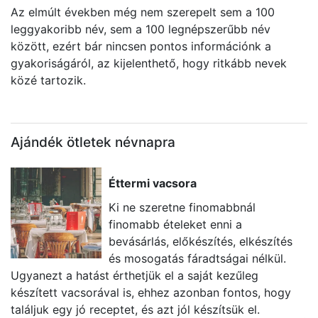
Az elmúlt években még nem szerepelt sem a 100
leggyakoribb név, sem a 100 legnépszerűbb név
között, ezért bár nincsen pontos információnk a
gyakoriságáról, az kijelenthető, hogy ritkább nevek
közé tartozik.
Ajándék ötletek névnapra
Éttermi vacsora
Ki ne szeretne finomabbnál
finomabb ételeket enni a
bevásárlás, előkészítés, elkészítés
és mosogatás fáradtságai nélkül.
Ugyanezt a hatást érthetjük el a saját kezűleg
e
készített vacsorával is, ehhez azonban fontos, hogy
id
találjuk egy jó receptet, és azt jól készítsük el.