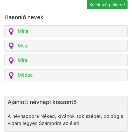
Kérek még ötletet!
Hasonló nevek
Mína
Mea
Míra
Médea
Ajánlott névnapi köszöntő
A névnapodra Néked, kívánok sok szépet, boldog s
vidám legyen Számodra az élet!