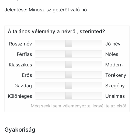
Jelentése: Minosz szigetéről való nő
Általános vélemény a névről, szerinted?
Rossz név
Jó név
Férfias
Nőies
Klasszikus
Modern
Erős
Törékeny
Gazdag
Szegény
Különleges
Unalmas
Még senki sem véleményezte, legyél te az első!
Gyakoriság