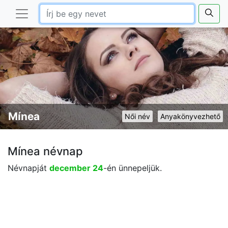
Mínea
Női név
Anyakönyvezhető
Mínea névnap
Névnapját
december 24
-én ünnepeljük.