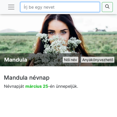
Mandula
Női név
Anyakönyvezhető
Mandula névnap
Névnapját
március 25
-én ünnepeljük.