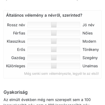
Általános vélemény a névről, szerinted?
Rossz név
Jó név
Férfias
Nőies
Klasszikus
Modern
Erős
Törékeny
Gazdag
Szegény
Különleges
Unalmas
Még senki sem véleményezte, legyél te az első!
Gyakoriság
Az elmúlt években még nem szerepelt sem a 100