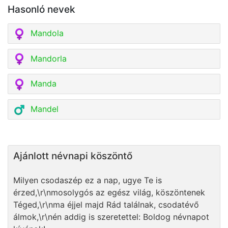
Hasonló nevek
Mandola
Mandorla
Manda
Mandel
Ajánlott névnapi köszöntő
Milyen csodaszép ez a nap, ugye Te is
érzed,\r\nmosolygós az egész világ, köszöntenek
Téged,\r\nma éjjel majd Rád találnak, csodatévő
álmok,\r\nén addig is szeretettel: Boldog névnapot