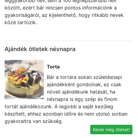
leggyakoribb név, sem a 100 legnépszerűbb név
között, ezért bár nincsen pontos információnk a
gyakoriságáról, az kijelenthető, hogy ritkább nevek
közé tartozik.
Ajándék ötletek névnapra
Torta
Bár a tortára sokan születésnapi
ajándékként gondolnak, ez csak
növeli ajándékunk hatását, ha
névnapra is egy szép és finom
tortát ajándékozunk. A legjobb a saját kezűleg
l
készített, ehhez azonban időre és nem utolsó sorban
s
gyakoraltra van szükség.
Kérek még ötletet!