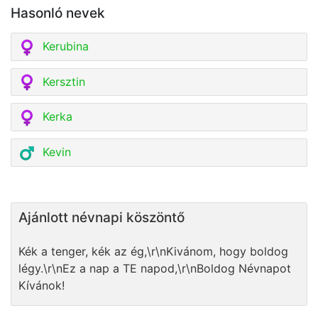
Hasonló nevek
Kerubina
Kersztin
Kerka
Kevin
Ajánlott névnapi köszöntő
Kék a tenger, kék az ég,\r\nKivánom, hogy boldog
légy.\r\nEz a nap a TE napod,\r\nBoldog Névnapot
Kívánok!