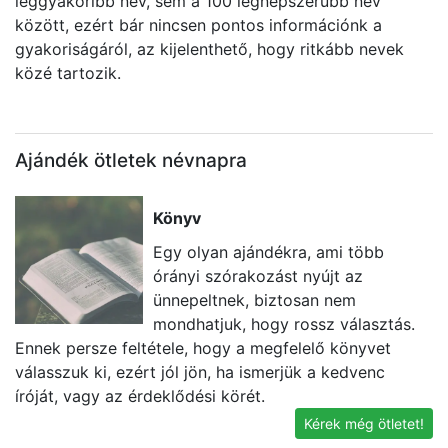
leggyakoribb név, sem a 100 legnépszerűbb név
között, ezért bár nincsen pontos információnk a
gyakoriságáról, az kijelenthető, hogy ritkább nevek
közé tartozik.
Ajándék ötletek névnapra
Könyv
Egy olyan ajándékra, ami több
órányi szórakozást nyújt az
ünnepeltnek, biztosan nem
mondhatjuk, hogy rossz választás.
Ennek persze feltétele, hogy a megfelelő könyvet
t
válasszuk ki, ezért jól jön, ha ismerjük a kedvenc
k
íróját, vagy az érdeklődési körét.
g
Kérek még ötletet!