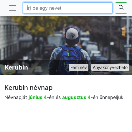
Kerubin
Férfi név
Anyakönyvezhető
Kerubin névnap
Névnapját
június 4
-én és
augusztus 4
-én ünnepeljük.