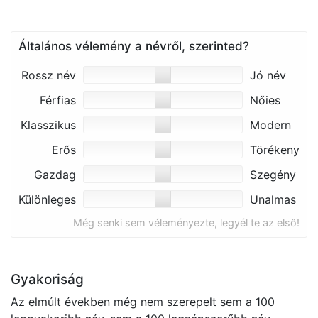
Általános vélemény a névről, szerinted?
Rossz név
Jó név
Férfias
Nőies
Klasszikus
Modern
Erős
Törékeny
Gazdag
Szegény
Különleges
Unalmas
Még senki sem véleményezte, legyél te az első!
Gyakoriság
Az elmúlt években még nem szerepelt sem a 100