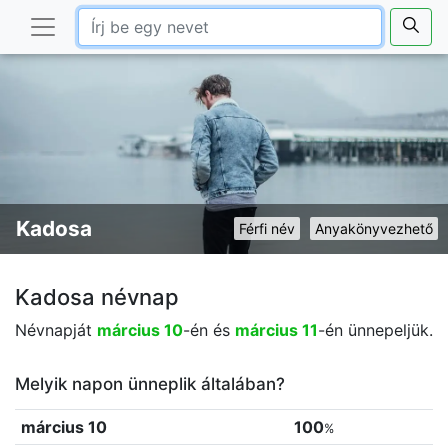
Kadosa
Férfi név
Anyakönyvezhető
Kadosa névnap
Névnapját
március 10
-én és
március 11
-én ünnepeljük.
Melyik napon ünneplik általában?
március 10
100
%