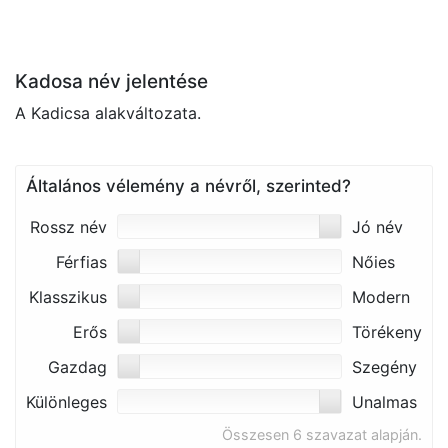
Kadosa név jelentése
A Kadicsa alakváltozata.
Általános vélemény a névről, szerinted?
Rossz név
Jó név
Férfias
Nőies
Klasszikus
Modern
Erős
Törékeny
Gazdag
Szegény
Különleges
Unalmas
Összesen 6 szavazat alapján.