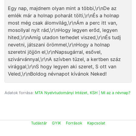
Egy nap, majdnem olyan mint a többi,\r\nDe az
emlék már a holnap poharát tölti,\r\nÉs a holnap
most még csak álomvilág,\r\nÁm a perc itt van,
mosollyal nyit rád,\r\nHogy legyen erőd, legyen
hited,\r\nAmíg utadon terhedet viszed,\r\nÉs tudj
nevetni, játszani örömmel,\r\nHogy a holnap
szeretni jöjjön el,\r\nNapsugárral, esővel,
szivárvánnyal,\r\nA szívben tüzel, a kertben száz
virággal,\r\nS hogy legyen aki szeret, S ott van
Veled,\r\nBoldog névnapot kívánok Neked!
Adatok forrása:
MTA Nyelvtudományi Intézet, KSH
|
Mi az a névnap?
Tudástár
GYIK
Források
Kapcsolat