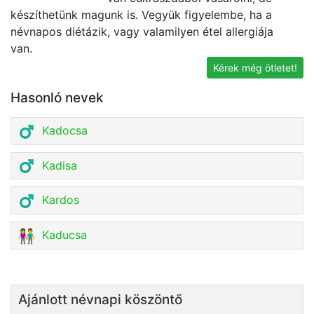
készíthetünk magunk is. Vegyük figyelembe, ha a
E
névnapos diétázik, vagy valamilyen étel allergiája
vá
van.
ír
Kérek még ötletet!
Hasonló nevek
Kadocsa
Kadisa
Kardos
Kaducsa
Ajánlott névnapi köszöntő