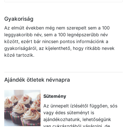
Gyakoriság
Az elmúlt években még nem szerepelt sem a 100
leggyakoribb név, sem a 100 legnépszerűbb név
között, ezért bár nincsen pontos információnk a
gyakoriságáról, az kijelenthető, hogy ritkább nevek
közé tartozik.
Ajándék ötletek névnapra
Sütemény
Az ünnepelt ízlésétől függően, sós
vagy édes süteményt is
ajándékozhatunk, lehetőségünk
van cukrászdából vásárolni, de