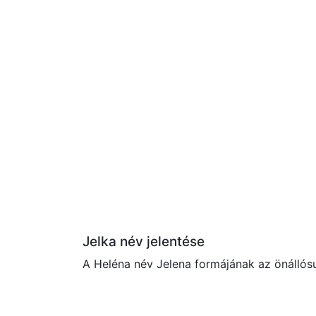
Jelka név jelentése
A Heléna név Jelena formájának az önállósu