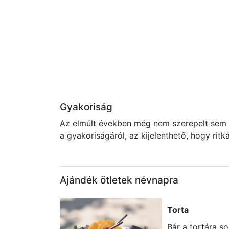
Gyakoriság
Az elmúlt években még nem szerepelt sem a
a gyakoriságáról, az kijelenthető, hogy rit
Ajándék ötletek névnapra
Torta
Bár a tortára s