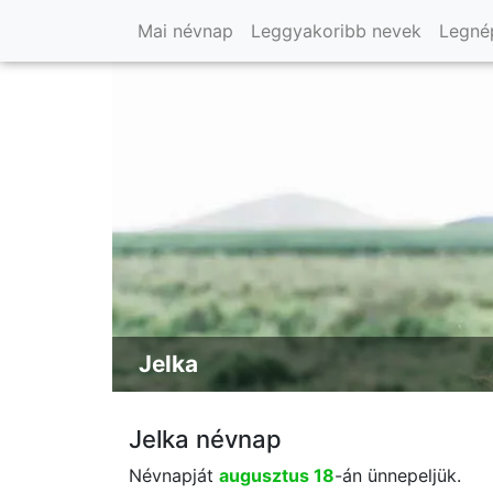
Mai névnap
Leggyakoribb nevek
Legné
Jelka
Jelka névnap
Névnapját
augusztus 18
-án ünnepeljük.