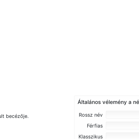
Általános vélemény a né
Rossz név
lt becézője.
Férfias
Klasszikus