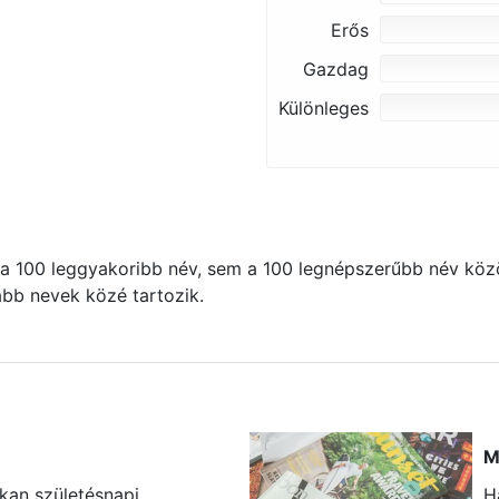
Erős
Gazdag
Különleges
 100 leggyakoribb név, sem a 100 legnépszerűbb név közö
kább nevek közé tartozik.
M
okan születésnapi
H