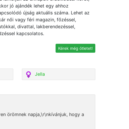
kkor jó ajándék lehet egy ahhoz
apcsolódó újság aktuális száma. Lehet az
kár női vagy féri magazin, főzéssel,
utókkal, divattal, lakberendezéssel,
dzéssel kapcsolatos.
Kérek még ötletet!
Jella
yen örömnek napja,\r\nkívánjuk, hogy a