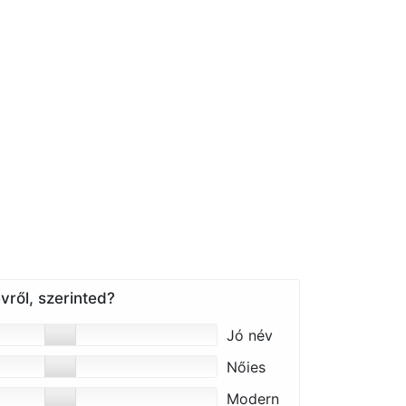
vről, szerinted?
Jó név
Nőies
Modern