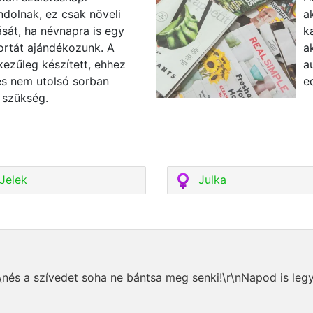
dolnak, ez csak növeli
a
sát, ha névnapra is egy
k
ortát ajándékozunk. A
a
kezűleg készített, ehhez
a
és nem utolsó sorban
e
 szükség.
Jelek
Julka
\nés a szívedet soha ne bántsa meg senki!\r\nNapod is leg