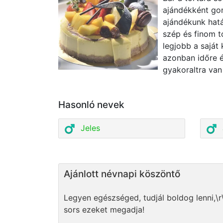
ajándékként gon
ajándékunk hatá
szép és finom t
legjobb a saját 
azonban időre 
gyakoraltra van
Hasonló nevek
Jeles
Ajánlott névnapi köszöntő
Legyen egészséged, tudjál boldog lenni,\r
sors ezeket megadja!