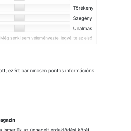
Törékeny
Szegény
Unalmas
Még senki sem véleményezte, legyél te az első!
tt, ezért bár nincsen pontos információnk
agazin
a ismerjük az ünnepelt érdeklődési körét,