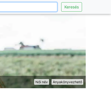
Keresés
Női név
Anyakönyvezhető