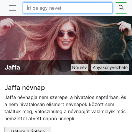
Jaffa
Női név
Anyakönyvezhető
Jaffa névnap
Jaffa névnapja nem szerepel a hivatalos naptárban, és
a nem hivatalosan elismert névnapok között sem
találtuk meg, valószínűleg a névnapját valamelyik más
nemzettől átvett napon ünnepli.
Dátum ajánlása