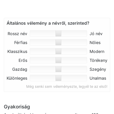
Általános vélemény a névről, szerinted?
Rossz név
Jó név
Férfias
Nőies
Klasszikus
Modern
Erős
Törékeny
Gazdag
Szegény
Különleges
Unalmas
Még senki sem véleményezte, legyél te az első!
Gyakoriság