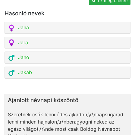
Kérek még ötletet!
Hasonló nevek
Jana
Jara
Janó
Jakab
Ajánlott névnapi köszöntő
Szeretnék csók lenni édes ajkadon,\r\nnapsugarad
lenni minden hajnalon,\r\nberagyogni neked az
egész világot,\r\nde most csak Boldog Névnapot