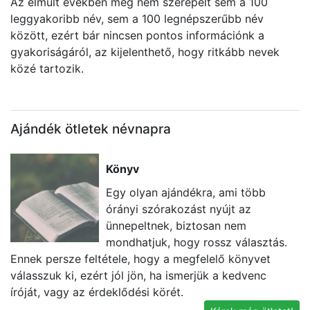
Az elmúlt években még nem szerepelt sem a 100
leggyakoribb név, sem a 100 legnépszerűbb név
között, ezért bár nincsen pontos információnk a
gyakoriságáról, az kijelenthető, hogy ritkább nevek
közé tartozik.
Ajándék ötletek névnapra
Könyv
Egy olyan ajándékra, ami több
órányi szórakozást nyújt az
ünnepeltnek, biztosan nem
mondhatjuk, hogy rossz választás.
Ennek persze feltétele, hogy a megfelelő könyvet
U
válasszuk ki, ezért jól jön, ha ismerjük a kedvenc
k
íróját, vagy az érdeklődési körét.
ta