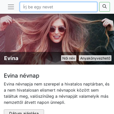
Evina
Női név
Anyakönyvezhető
Evina névnap
Evina névnapja nem szerepel a hivatalos naptárban, és
a nem hivatalosan elismert névnapok között sem
találtuk meg, valószínűleg a névnapját valamelyik más
nemzettől átvett napon ünnepli.
Dátum ajánlása