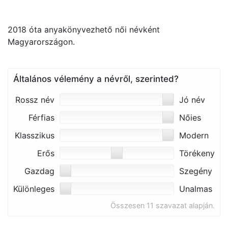
2018 óta anyakönyvezhető női névként
Magyarországon.
Általános vélemény a névről, szerinted?
Rossz név
Jó név
Férfias
Nőies
Klasszikus
Modern
Erős
Törékeny
Gazdag
Szegény
Különleges
Unalmas
Összesen 11 szavazat alapján.