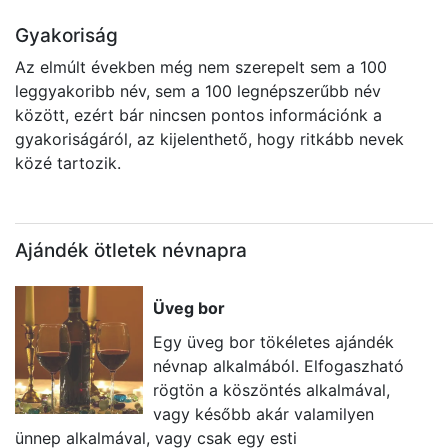
Gyakoriság
Az elmúlt években még nem szerepelt sem a 100
leggyakoribb név, sem a 100 legnépszerűbb név
között, ezért bár nincsen pontos információnk a
gyakoriságáról, az kijelenthető, hogy ritkább nevek
közé tartozik.
Ajándék ötletek névnapra
Üveg bor
Egy üveg bor tökéletes ajándék
névnap alkalmából. Elfogaszható
rögtön a köszöntés alkalmával,
vagy később akár valamilyen
ünnep alkalmával, vagy csak egy esti
i