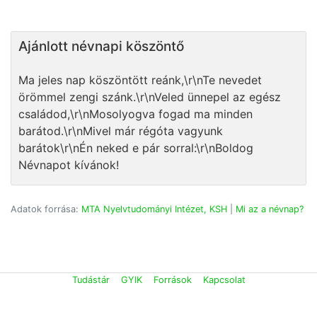
Ajánlott névnapi köszöntő
Ma jeles nap köszöntött reánk,\r\nTe nevedet
örömmel zengi szánk.\r\nVeled ünnepel az egész
családod,\r\nMosolyogva fogad ma minden
barátod.\r\nMivel már régóta vagyunk
barátok\r\nÉn neked e pár sorral:\r\nBoldog
Névnapot kívánok!
Adatok forrása:
MTA Nyelvtudományi Intézet, KSH
|
Mi az a névnap?
Tudástár
GYIK
Források
Kapcsolat