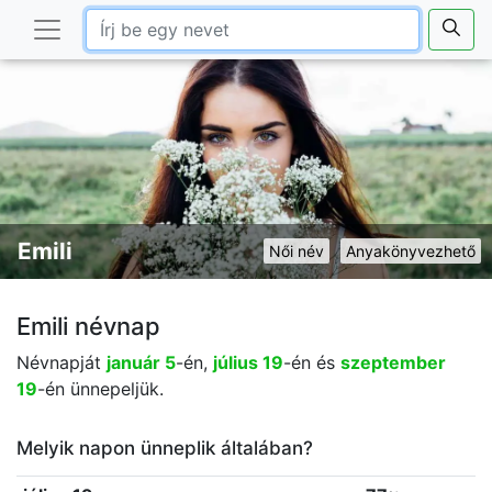
Emili
Női név
Anyakönyvezhető
Emili névnap
Névnapját
január 5
-én,
július 19
-én és
szeptember
19
-én ünnepeljük.
Melyik napon ünneplik általában?