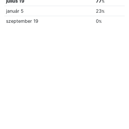
július 19
77
%
január 5
23
%
szeptember 19
0
%