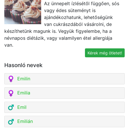
Az ünnepelt ízlésétől függően, sós
vagy édes süteményt is
ajándékozhatunk, lehetőségünk
van cukrászdából vásárolni, de
készíthetünk magunk is. Vegyük figyelembe, ha a
t
névnapos diétázik, vagy valamilyen étel allergiája
k
van.
g
Kérek még ötletet!
Hasonló nevek
Emilin
Emilia
Emil
Emilián