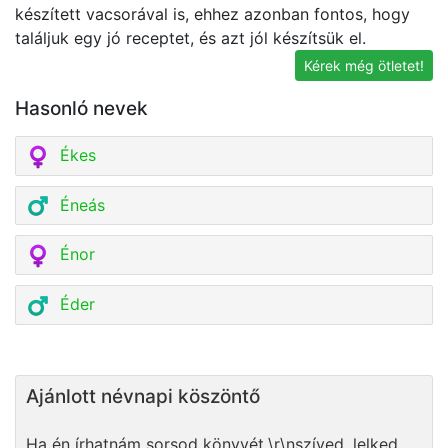
készített vacsorával is, ehhez azonban fontos, hogy
l
találjuk egy jó receptet, és azt jól készítsük el.
Kérek még ötletet!
Hasonló nevek
Ékes
Éneás
Énor
Éder
Ajánlott névnapi köszöntő
Ha én írhatnám sorsod könyvét,\r\nszíved, lelked