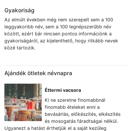
Gyakoriság
Az elmúlt években még nem szerepelt sem a 100
leggyakoribb név, sem a 100 legnépszerűbb név
között, ezért bár nincsen pontos információnk a
gyakoriságáról, az kijelenthető, hogy ritkább nevek
közé tartozik.
Ajándék ötletek névnapra
Éttermi vacsora
Ki ne szeretne finomabbnál
finomabb ételeket enni a
bevásárlás, előkészítés, elkészítés
és mosogatás fáradtságai nélkül.
Ugyanezt a hatást érthetjük el a saját kezűleg
va