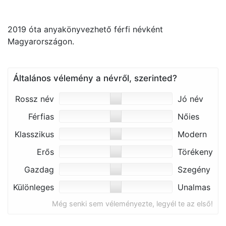
2019 óta anyakönyvezhető férfi névként
Magyarországon.
Általános vélemény a névről, szerinted?
Rossz név
Jó név
Férfias
Nőies
Klasszikus
Modern
Erős
Törékeny
Gazdag
Szegény
Különleges
Unalmas
Még senki sem véleményezte, legyél te az első!