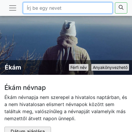
Ékám
Férfi név
Anyakönyvezhető
Ékám névnap
Ékám névnapja nem szerepel a hivatalos naptárban, és
a nem hivatalosan elismert névnapok között sem
találtuk meg, valószínűleg a névnapját valamelyik más
nemzettől átvett napon ünnepli.
Dátum ajánlása