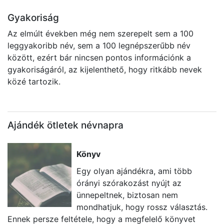
Gyakoriság
Az elmúlt években még nem szerepelt sem a 100
leggyakoribb név, sem a 100 legnépszerűbb név
között, ezért bár nincsen pontos információnk a
gyakoriságáról, az kijelenthető, hogy ritkább nevek
közé tartozik.
Ajándék ötletek névnapra
Könyv
Egy olyan ajándékra, ami több
órányi szórakozást nyújt az
ünnepeltnek, biztosan nem
mondhatjuk, hogy rossz választás.
Ennek persze feltétele, hogy a megfelelő könyvet
i