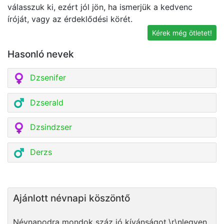
válasszuk ki, ezért jól jön, ha ismerjük a kedvenc
t
íróját, vagy az érdeklődési körét.
Kérek még ötletet!
Hasonló nevek
Dzsenifer
Dzserald
Dzsindzser
Derzs
Ajánlott névnapi köszöntő
Névnapodra mondok száz jó kívánságot,\r\nlegyen