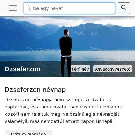
Dzseferzon
Férfi név
Anyakönyvezhető
Dzseferzon névnap
Dzseferzon névnapja nem szerepel a hivatalos
naptárban, és a nem hivatalosan elismert névnapok
között sem találtuk meg, valószínűleg a névnapját
valamelyik más nemzettől átvett napon ünnepli.
Dátum ajánlása