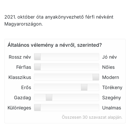
2021. október óta anyakönyvezhető férfi névként
Magyarországon.
Általános vélemény a névről, szerinted?
Rossz név
Jó név
Férfias
Nőies
Klasszikus
Modern
Erős
Törékeny
Gazdag
Szegény
Különleges
Unalmas
Összesen 30 szavazat alapján.