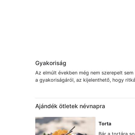
Gyakoriság
Az elmúlt években még nem szerepelt sem a
a gyakoriságáról, az kijelenthető, hogy rit
Ajándék ötletek névnapra
Torta
Bár a tortára s