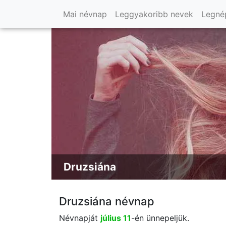
Mai névnap
Leggyakoribb nevek
Legné
Druzsiána
Druzsiána névnap
Névnapját
július 11
-én ünnepeljük.