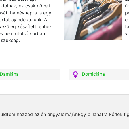
dolnak, ez csak növeli
ü
sát, ha névnapra is egy
p
ortát ajándékozunk. A
e
kezűleg készített, ehhez
t
és nem utolsó sorban
v
 szükség.
Damiána
Domiciána
elküldtem hozzád az én angyalom.\r\nEgy pillanatra kérlek f