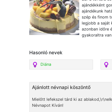
ajándékként gon
ajándékunk hatá
szép és finom t
legjobb a saját 
azonban időre 
gyakoraltra van
Hasonló nevek
Diána
Ajánlott névnapi köszöntő
Mielőtt lefekszel tárd ki az ablakod,\r\n
Névnapot Kíván!