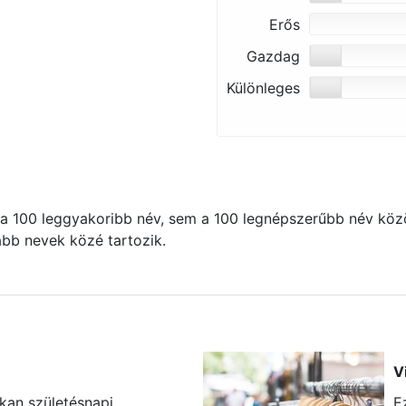
Erős
Gazdag
Különleges
 100 leggyakoribb név, sem a 100 legnépszerűbb név közö
kább nevek közé tartozik.
V
okan születésnapi
E