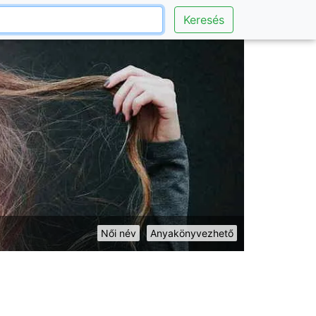
Keresés
Női név
Anyakönyvezhető