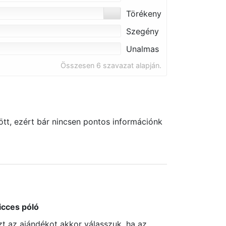
Törékeny
Szegény
Unalmas
Összesen 6 szavazat alapján.
tt, ezért bár nincsen pontos információnk
icces póló
zt az ajándékot akkor válasszuk, ha az