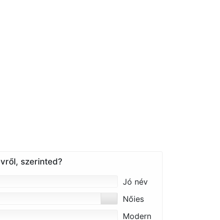
vről, szerinted?
Jó név
Nőies
Modern