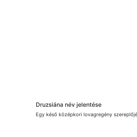
Druzsiána név jelentése
Egy késő középkori lovagregény szereplőjé