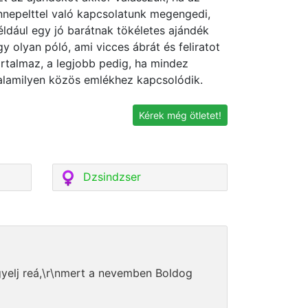
nnepelttel való kapcsolatunk megengedi,
éldául egy jó barátnak tökéletes ajándék
gy olyan póló, ami vicces ábrát és feliratot
artalmaz, a legjobb pedig, ha mindez
alamilyen közös emlékhez kapcsolódik.
Kérek még ötletet!
Dzsindzser
igyelj reá,\r\nmert a nevemben Boldog