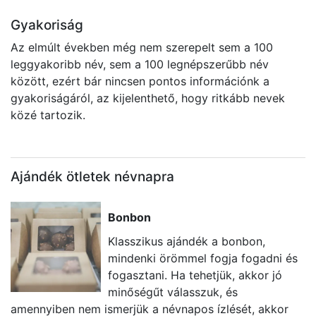
Gyakoriság
Az elmúlt években még nem szerepelt sem a 100
leggyakoribb név, sem a 100 legnépszerűbb név
között, ezért bár nincsen pontos információnk a
gyakoriságáról, az kijelenthető, hogy ritkább nevek
közé tartozik.
Ajándék ötletek névnapra
Bonbon
Klasszikus ajándék a bonbon,
mindenki örömmel fogja fogadni és
fogasztani. Ha tehetjük, akkor jó
minőségűt válasszuk, és
amennyiben nem ismerjük a névnapos ízlését, akkor
a