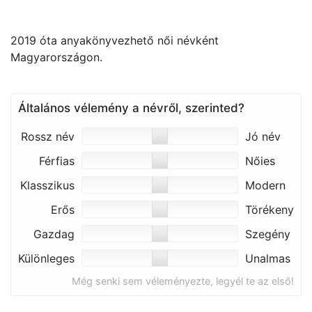
2019 óta anyakönyvezhető női névként
Magyarországon.
Általános vélemény a névről, szerinted?
Rossz név
Jó név
Férfias
Nőies
Klasszikus
Modern
Erős
Törékeny
Gazdag
Szegény
Különleges
Unalmas
Még senki sem véleményezte, legyél te az első!