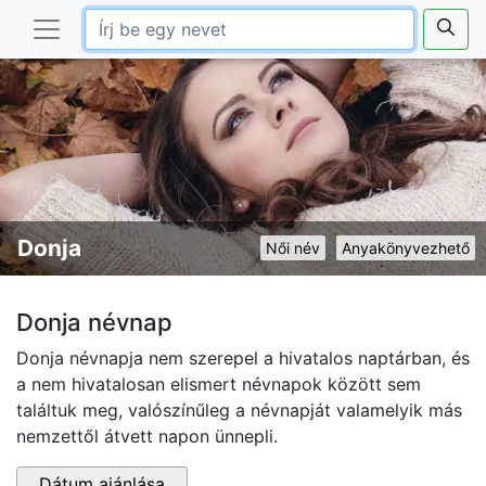
Donja
Női név
Anyakönyvezhető
Donja névnap
Donja névnapja nem szerepel a hivatalos naptárban, és
a nem hivatalosan elismert névnapok között sem
találtuk meg, valószínűleg a névnapját valamelyik más
nemzettől átvett napon ünnepli.
Dátum ajánlása