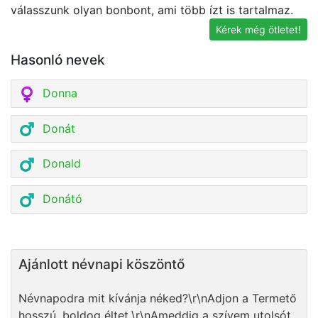
válasszunk olyan bonbont, ami több ízt is tartalmaz.
be
Kérek még ötletet!
Hasonló nevek
Donna
Donát
Donald
Donátó
Ajánlott névnapi köszöntő
Névnapodra mit kívánja néked?\r\nAdjon a Termető
hosszú, boldog éltet.\r\nAmeddig a szívem utolsót