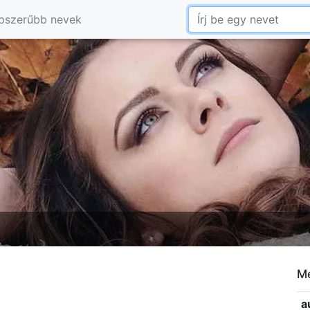
pszerűbb nevek
Me
a