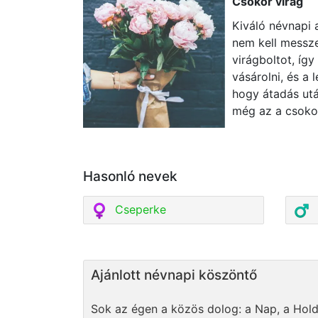
Csokor virág
Kiváló névnapi 
nem kell messze
virágboltot, így
vásárolni, és a 
hogy átadás utá
még az a csoko
Hasonló nevek
Cseperke
Ajánlott névnapi köszöntő
Sok az égen a közös dolog: a Nap, a Hol