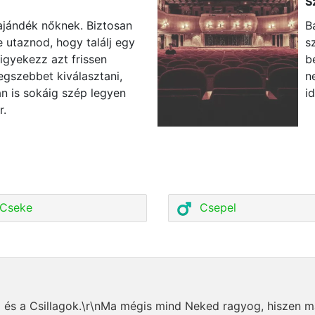
S
ajándék nőknek. Biztosan
B
 utaznod, hogy találj egy
s
 igyekezz azt frissen
b
legszebbet kiválasztani,
n
n is sokáig szép legyen
i
r.
Cseke
Csepel
d és a Csillagok.\r\nMa mégis mind Neked ragyog, hiszen 