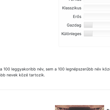
Klasszikus
Erős
Gazdag
Különleges
 100 leggyakoribb név, sem a 100 legnépszerűbb név közö
kább nevek közé tartozik.