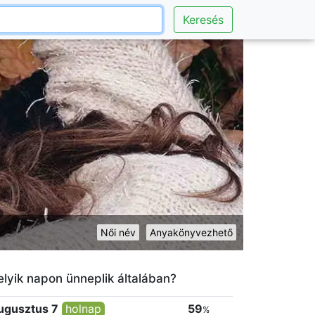
Keresés
Női név
Anyakönyvezhető
lyik napon ünneplik általában?
ugusztus 7
holnap
59
%