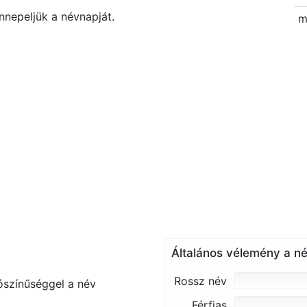
nnepeljük a névnapját.
m
Általános vélemény a né
Rossz név
ószínűséggel a név
Férfias