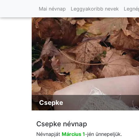
Mai névnap
Leggyakoribb nevek
Legné
Csepke
Csepke névnap
Névnapját
Március 1
-jén ünnepeljük.