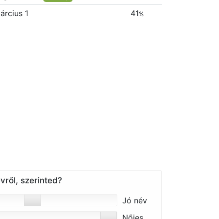
árcius 1
41
%
vről, szerinted?
Jó név
Nőies