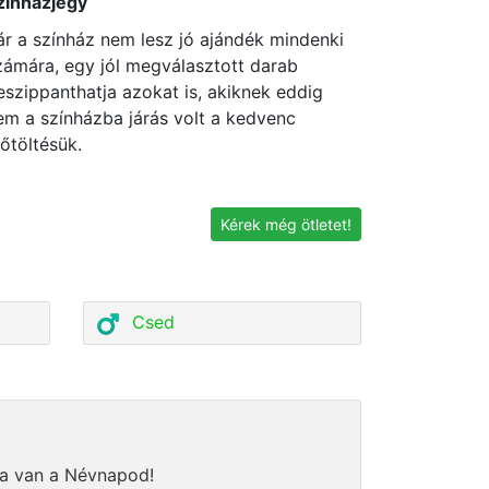
zínházjegy
ár a színház nem lesz jó ajándék mindenki
zámára, egy jól megválasztott darab
eszippanthatja azokat is, akiknek eddig
em a színházba járás volt a kedvenc
dőtöltésük.
Kérek még ötletet!
Csed
ma van a Névnapod!