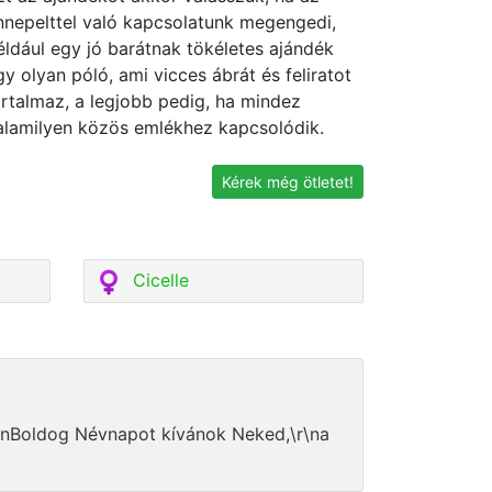
nnepelttel való kapcsolatunk megengedi,
éldául egy jó barátnak tökéletes ajándék
gy olyan póló, ami vicces ábrát és feliratot
artalmaz, a legjobb pedig, ha mindez
alamilyen közös emlékhez kapcsolódik.
Kérek még ötletet!
Cicelle
\r\nBoldog Névnapot kívánok Neked,\r\na