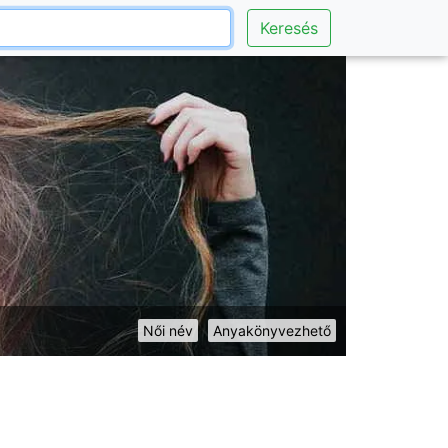
Keresés
Női név
Anyakönyvezhető