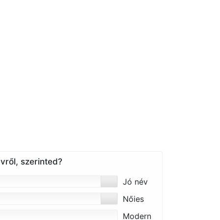
vről, szerinted?
Jó név
Nőies
Modern