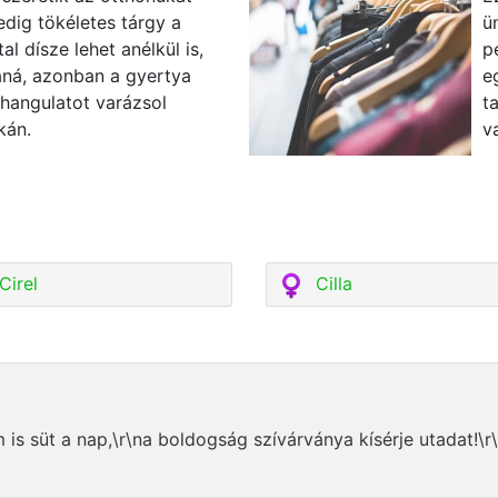
pedig tökéletes tárgy a
ü
al dísze lehet anélkül is,
p
ná, azonban a gyertya
e
 hangulatot varázsol
t
kán.
v
Cirel
Cilla
 is süt a nap,\r\na boldogság szívárványa kísérje utadat!