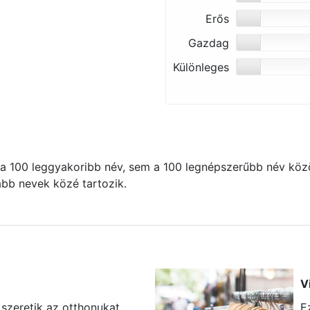
Erős
Gazdag
Különleges
 100 leggyakoribb név, sem a 100 legnépszerűbb név közö
kább nevek közé tartozik.
V
 szeretik az otthonukat
E