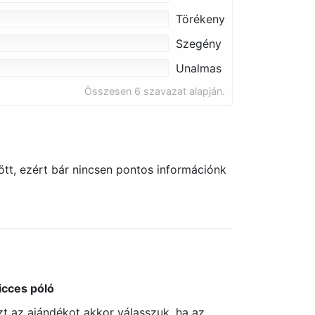
Törékeny
Szegény
Unalmas
Összesen 6 szavazat alapján.
tt, ezért bár nincsen pontos információnk
icces póló
zt az ajándékot akkor válasszuk, ha az