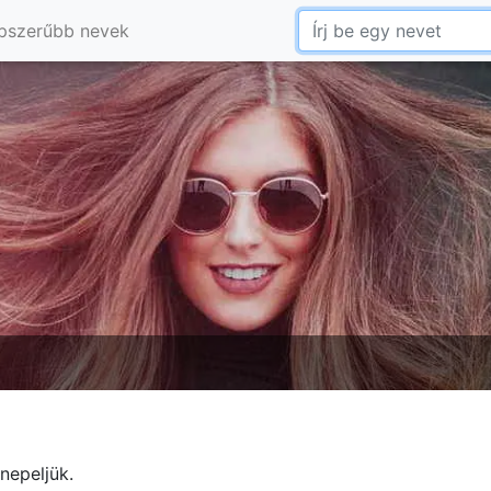
pszerűbb nevek
nepeljük.