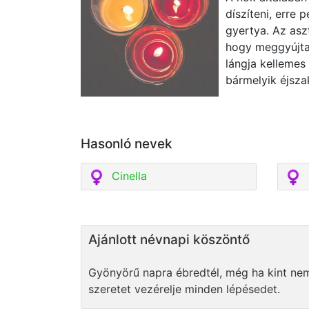
díszíteni, erre 
gyertya. Az aszt
hogy meggyújta
lángja kellemes
bármelyik éjsza
Hasonló nevek
Cinella
Ajánlott névnapi köszöntő
Gyönyörű napra ébredtél, még ha kint nem
szeretet vezérelje minden lépésedet.