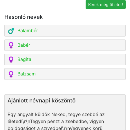
Kérek még ötletet!
Hasonló nevek
Balambér
Babér
Bagita
Balzsam
Ajánlott névnapi köszöntő
Egy angyalt küldök Neked, tegye szebbé az
életed!\r\nTegyen pénzt a zsebedbe, vigyen
boldogságot a szívedbe!\r\nVegyenek körül