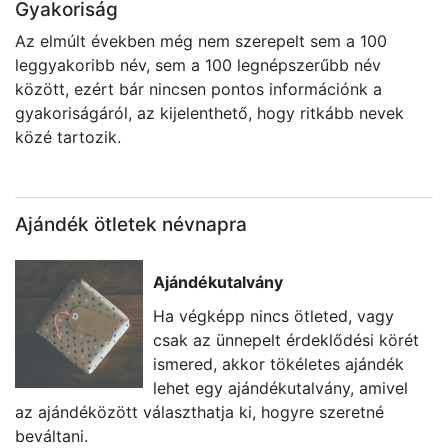
Gyakoriság
Az elmúlt években még nem szerepelt sem a 100
leggyakoribb név, sem a 100 legnépszerűbb név
között, ezért bár nincsen pontos információnk a
gyakoriságáról, az kijelenthető, hogy ritkább nevek
közé tartozik.
Ajándék ötletek névnapra
Ajándékutalvány
Ha végképp nincs ötleted, vagy
csak az ünnepelt érdeklődési körét
ismered, akkor tökéletes ajándék
lehet egy ajándékutalvány, amivel
az ajándéközött választhatja ki, hogyre szeretné
va
beváltani.
l