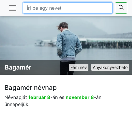
Bagamér
Férfi név
Anyakönyvezhető
Bagamér névnap
Névnapját
február 8
-án és
november 8
-án
ünnepeljük.