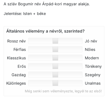
A szláv Bogumir név Árpád-kori magyar alakja.
Jelentése: Isten + béke
Általános vélemény a névről, szerinted?
Rossz név
Jó név
Férfias
Nőies
Klasszikus
Modern
Erős
Törékeny
Gazdag
Szegény
Különleges
Unalmas
Még senki sem véleményezte, legyél te az első!