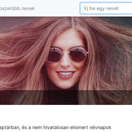
pszerűbb nevek
aptárban, és a nem hivatalosan elismert névnapok