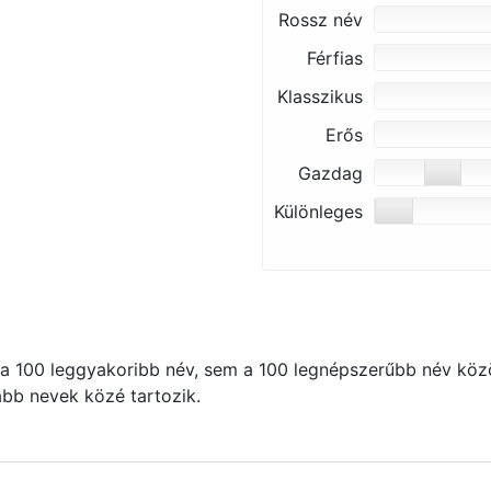
Rossz név
Férfias
Klasszikus
Erős
Gazdag
Különleges
 100 leggyakoribb név, sem a 100 legnépszerűbb név közö
kább nevek közé tartozik.