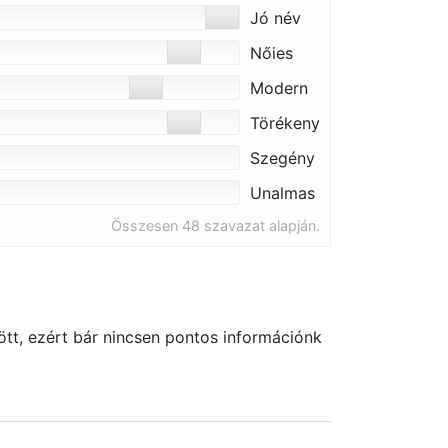
Jó név
Nőies
Modern
Törékeny
Szegény
Unalmas
Összesen 48 szavazat alapján.
tt, ezért bár nincsen pontos információnk