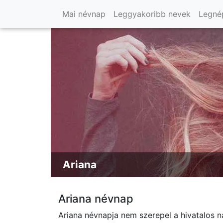
Mai névnap
Leggyakoribb nevek
Legné
Ariana
Ariana névnap
Ariana névnapja nem szerepel a hivatalos n