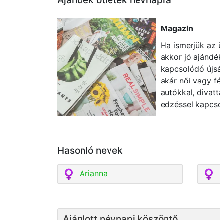
Ajándék ötletek névnapra
Magazin
Ha ismerjük az 
akkor jó ajándé
kapcsolódó újsá
akár női vagy fé
autókkal, divatt
edzéssel kapcso
Hasonló nevek
Arianna
Ajánlott névnapi köszöntő