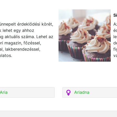
S
ünnepelt érdeklődési körét,
A
k lehet egy ahhoz
é
g aktuális száma. Lehet az
l
ri magazin, főzéssel,
d
al, lakberendezéssel,
f
latos.
v
Aria
Ariadna