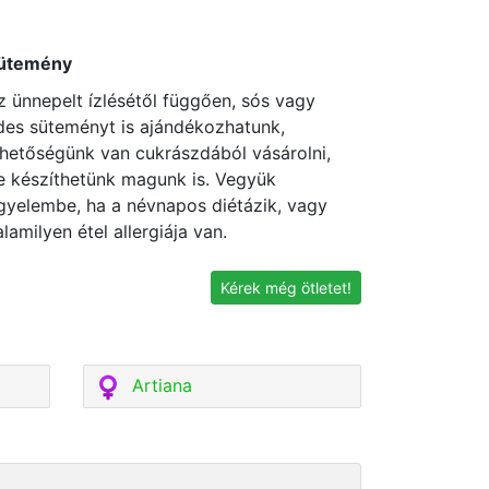
ütemény
z ünnepelt ízlésétől függően, sós vagy
des süteményt is ajándékozhatunk,
ehetőségünk van cukrászdából vásárolni,
e készíthetünk magunk is. Vegyük
igyelembe, ha a névnapos diétázik, vagy
alamilyen étel allergiája van.
Kérek még ötletet!
Artiana