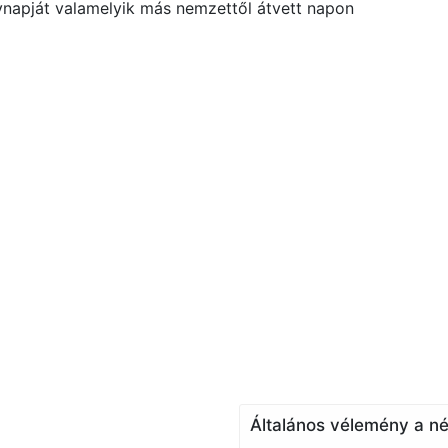
vnapját valamelyik más nemzettől átvett napon
Általános vélemény a né