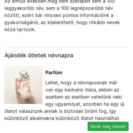
Az elmúlt években még nem szerepelt sem a 100
leggyakoribb név, sem a 100 legnépszerűbb név
között, ezért bár nincsen pontos információnk a
gyakoriságáról, az kijelenthető, hogy ritkább nevek
közé tartozik.
Ajándék ötletek névnapra
Parfüm
Lehet, hogy a névnaposnak már
van egy kedvenc illata, ebben az
esetben az esetben vehetünk neki
egy ugyanolyat, azonban ha egy új
illatot választunk annak is biztosan örülni fog, így
a
különböző alkalmakra különböző illatot használhat.
be
Kérek még ötletet!