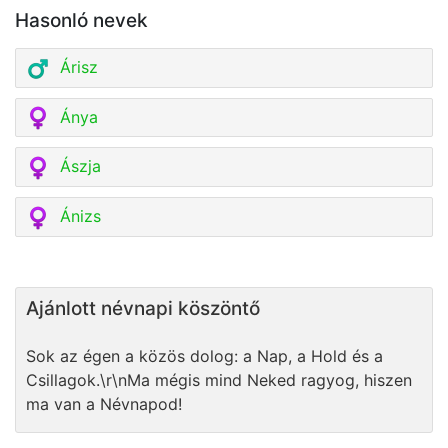
Hasonló nevek
Árisz
Ánya
Ászja
Ánizs
Ajánlott névnapi köszöntő
Sok az égen a közös dolog: a Nap, a Hold és a
Csillagok.\r\nMa mégis mind Neked ragyog, hiszen
ma van a Névnapod!