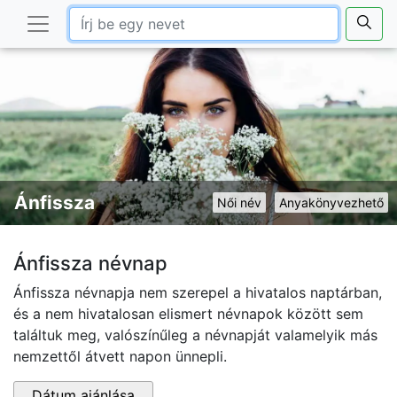
Ánfissza
Női név
Anyakönyvezhető
Ánfissza névnap
Ánfissza névnapja nem szerepel a hivatalos naptárban,
és a nem hivatalosan elismert névnapok között sem
találtuk meg, valószínűleg a névnapját valamelyik más
nemzettől átvett napon ünnepli.
Dátum ajánlása