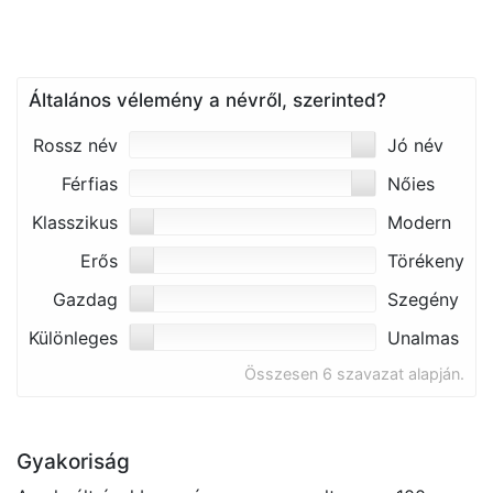
Általános vélemény a névről, szerinted?
Rossz név
Jó név
Férfias
Nőies
Klasszikus
Modern
Erős
Törékeny
Gazdag
Szegény
Különleges
Unalmas
Összesen 6 szavazat alapján.
Gyakoriság