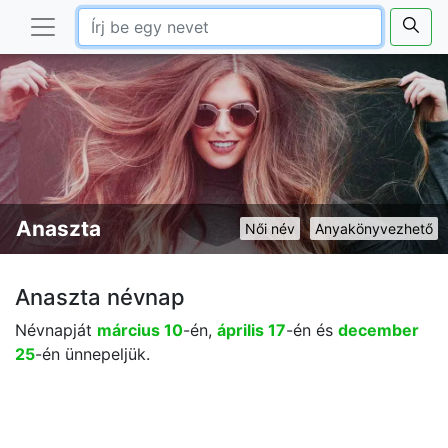
Anaszta
Női név
Anyakönyvezhető
Anaszta névnap
Névnapját
március 10
-én,
április 17
-én és
december
25
-én ünnepeljük.