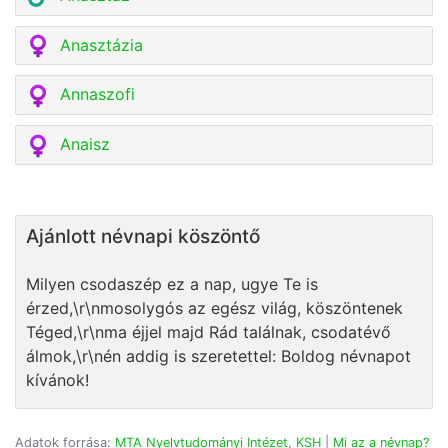
Anasztázia
Annaszofi
Anaisz
Ajánlott névnapi köszöntő
Milyen csodaszép ez a nap, ugye Te is
érzed,\r\nmosolygós az egész világ, köszöntenek
Téged,\r\nma éjjel majd Rád találnak, csodatévő
álmok,\r\nén addig is szeretettel: Boldog névnapot
kívánok!
Adatok forrása:
MTA Nyelvtudományi Intézet, KSH
|
Mi az a névnap?