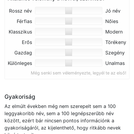
Rossz név
Jó név
Férfias
Nőies
Klasszikus
Modern
Erős
Törékeny
Gazdag
Szegény
Különleges
Unalmas
Még senki sem véleményezte, legyél te az első!
Gyakoriság
Az elmúlt években még nem szerepelt sem a 100
leggyakoribb név, sem a 100 legnépszerűbb név
között, ezért bár nincsen pontos információnk a
gyakoriságáról, az kijelenthető, hogy ritkább nevek