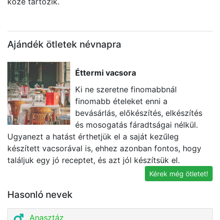
közé tartozik.
Ajándék ötletek névnapra
Éttermi vacsora
Ki ne szeretne finomabbnál
finomabb ételeket enni a
bevásárlás, előkészítés, elkészítés
és mosogatás fáradtságai nélkül.
Ugyanezt a hatást érthetjük el a saját kezűleg
l
készített vacsorával is, ehhez azonban fontos, hogy
s
találjuk egy jó receptet, és azt jól készítsük el.
Kérek még ötletet!
Hasonló nevek
Anasztáz