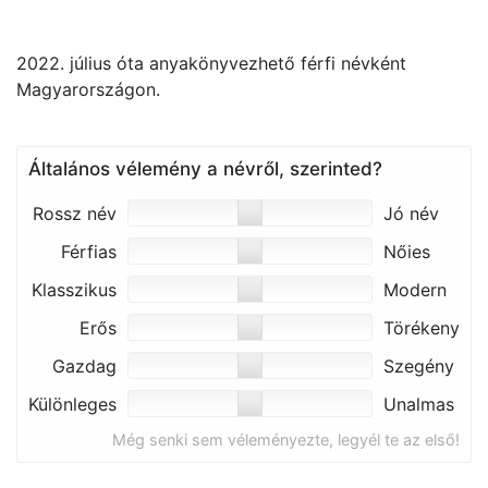
2022. július óta anyakönyvezhető férfi névként
Magyarországon.
Általános vélemény a névről, szerinted?
Rossz név
Jó név
Férfias
Nőies
Klasszikus
Modern
Erős
Törékeny
Gazdag
Szegény
Különleges
Unalmas
Még senki sem véleményezte, legyél te az első!