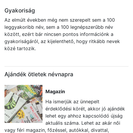
Gyakoriság
Az elmúlt években még nem szerepelt sem a 100
leggyakoribb név, sem a 100 legnépszerűbb név
között, ezért bár nincsen pontos információnk a
gyakoriságáról, az kijelenthető, hogy ritkább nevek
közé tartozik.
Ajándék ötletek névnapra
Magazin
Ha ismerjük az ünnepelt
érdeklődési körét, akkor jó ajándék
lehet egy ahhoz kapcsolódó újság
aktuális száma. Lehet az akár női
vagy féri magazin, főzéssel, autókkal, divattal,
e