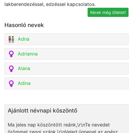
lakberendezéssel, edzéssel kapcsolatos.
id
Kérek még ötletet!
Hasonló nevek
Adna
Adrianna
Alana
Adina
Ajánlott névnapi köszöntő
Ma jeles nap köszöntött reánk,\r\nTe nevedet
örömmel zengi szánk.\r\nVeled ünnepel az egész