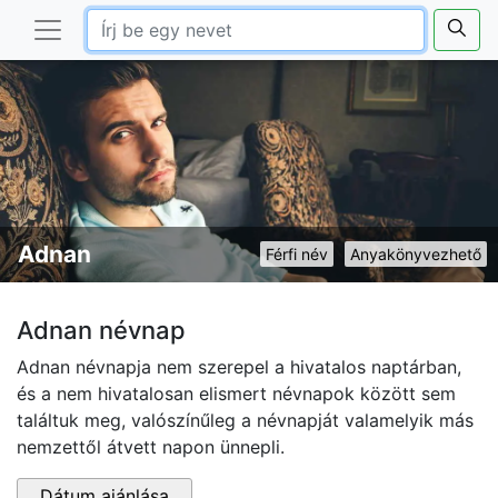
Adnan
Férfi név
Anyakönyvezhető
Adnan névnap
Adnan névnapja nem szerepel a hivatalos naptárban,
és a nem hivatalosan elismert névnapok között sem
találtuk meg, valószínűleg a névnapját valamelyik más
nemzettől átvett napon ünnepli.
Dátum ajánlása