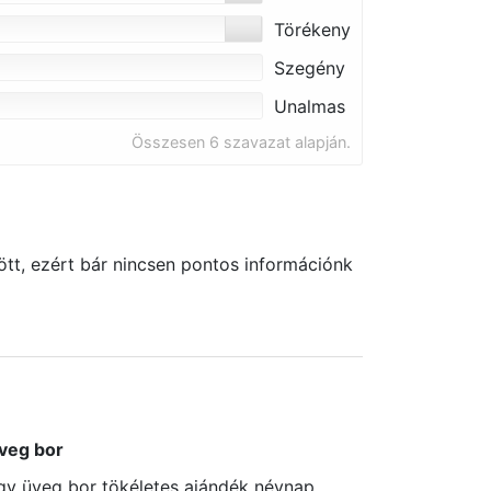
Törékeny
Szegény
Unalmas
Összesen 6 szavazat alapján.
tt, ezért bár nincsen pontos információnk
veg bor
gy üveg bor tökéletes ajándék névnap