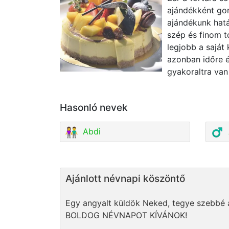
ajándékként gon
ajándékunk hatá
szép és finom t
legjobb a saját 
azonban időre 
gyakoraltra van
Hasonló nevek
Abdi
Ajánlott névnapi köszöntő
Egy angyalt küldök Neked, tegye szebbé a
BOLDOG NÉVNAPOT KÍVÁNOK!