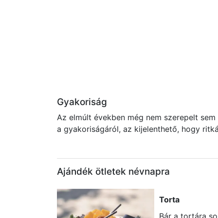
Gyakoriság
Az elmúlt években még nem szerepelt sem a
a gyakoriságáról, az kijelenthető, hogy rit
Ajándék ötletek névnapra
Torta
Bár a tortára s