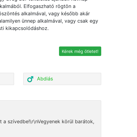
lkalmából. Elfogaszható rögtön a
öszöntés alkalmával, vagy később akár
alamilyen ünnep alkalmával, vagy csak egy
sti kikapcsolódáshoz.
Kérek még ötletet!
Abdiás
 a szívedbe!\r\nVegyenek körül barátok,