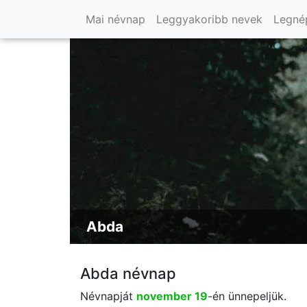
Mai névnap
Leggyakoribb nevek
Legné
Abda
Abda névnap
Névnapját
november 19
-én ünnepeljük.