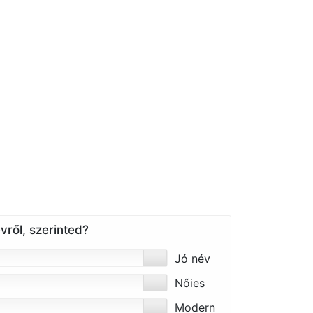
vről, szerinted?
Jó név
Nőies
Modern